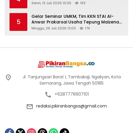
Senin, 13 Juli 2026 10:05
193
Gelar Seminar UMKM, Tim KKN STAI Al-
5
Anwar Prakarsai Usaha Tepung Maizena
di Logung
Minggu, 26 Juli 2026 13:00
179
Jl. Tanjungsari Barat I, Tambakaji, Ngaliyan, Kota
Semarang, Jawa Tengah 50185
+6287778907101
redaksi.pikiranbangsa@gmail.com