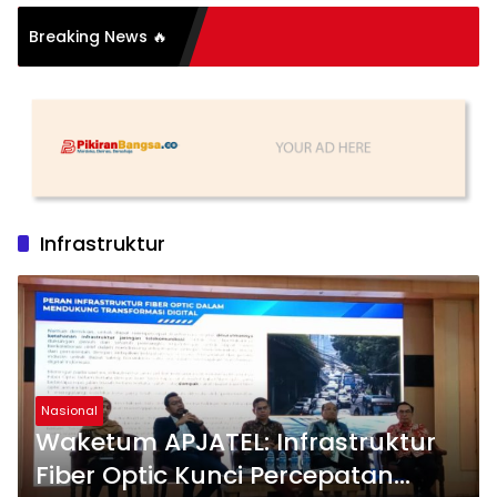
si Organisasi: Antara
Breaking News 🔥
 dan Substansi
Infrastruktur
Nasional
Waketum APJATEL: Infrastruktur
Fiber Optic Kunci Percepatan