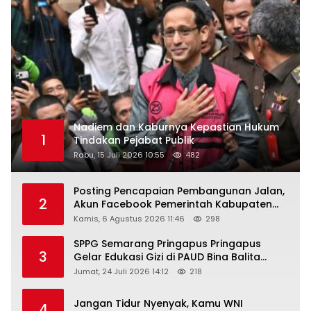
Nadiem dan Kaburnya Kepastian Hukum
1
Tindakan Pejabat Publik
Rabu, 15 Juli 2026 10:55
482
Posting Pencapaian Pembangunan Jalan,
2
Akun Facebook Pemerintah Kabupaten
Rembang “Dirujak” Warganet
Kamis, 6 Agustus 2026 11:46
298
SPPG Semarang Pringapus Pringapus
3
Gelar Edukasi Gizi di PAUD Bina Balita
Peringati Hari Anak Nasional 2026
Jumat, 24 Juli 2026 14:12
218
Jangan Tidur Nyenyak, Kamu WNI
4