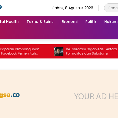
Sabtu, 8 Agustus 2026
tal Health
Tekno & Sains
Ekonomi
Politik
Hukum
an Pembangunan
Re-orientasi Organisasi: Antara
ook Pemerintah
Formalitas dan Substansi
g “Dirujak” Warganet