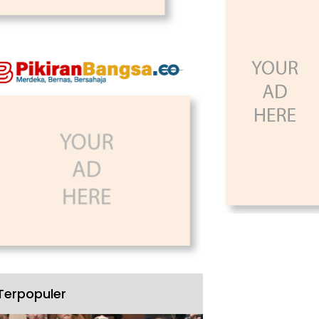
Terpopuler