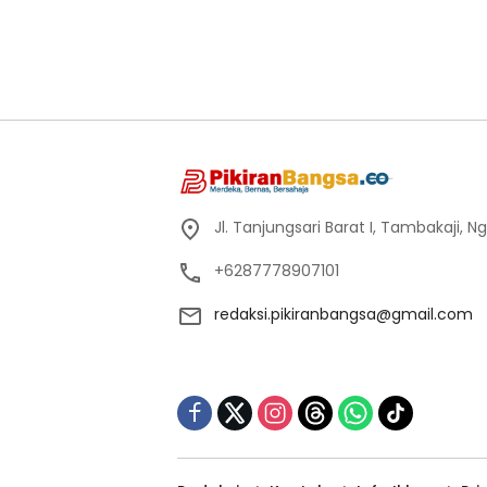
Jl. Tanjungsari Barat I, Tambakaji,
+6287778907101
redaksi.pikiranbangsa@gmail.com