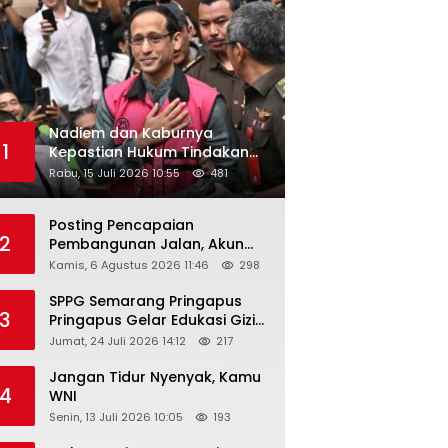
Nadiem dan Kaburnya
1
Kepastian Hukum Tindakan
Pejabat Publik
Rabu, 15 Juli 2026 10:55
481
Posting Pencapaian
2
Pembangunan Jalan, Akun
Facebook Pemerintah
Kamis, 6 Agustus 2026 11:46
298
Kabupaten Rembang
“Dirujak” Warganet
SPPG Semarang Pringapus
3
Pringapus Gelar Edukasi Gizi
di PAUD Bina Balita Peringati
Jumat, 24 Juli 2026 14:12
217
Hari Anak Nasional 2026
Jangan Tidur Nyenyak, Kamu
4
WNI
Senin, 13 Juli 2026 10:05
193