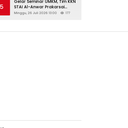
Gelar Seminar UMKM, Tim KKN
5
STAI Al-Anwar Prakarsai
Usaha Tepung Maizena di
Minggu, 26 Juli 2026 13:00
177
Logung