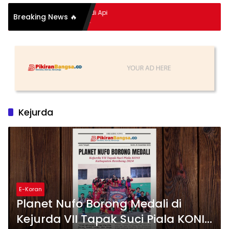
pitan Hidup Meledak Jadi Api
Breaking News 🔥
 Balik Tragedi Menteng-
Hingga Maling Ayam di Bali
Kejurda
E-Koran
Planet Nufo Borong Medali di
Kejurda VII Tapak Suci Piala KONI