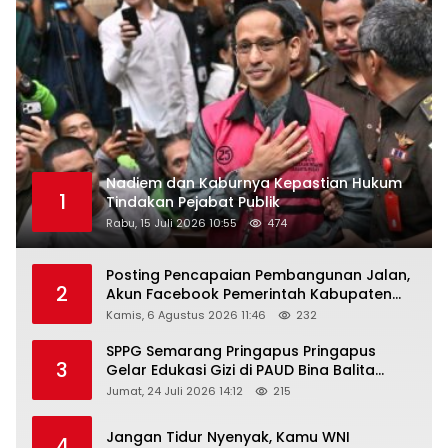
Nadiem dan Kaburnya Kepastian Hukum
1
Tindakan Pejabat Publik
Rabu, 15 Juli 2026 10:55
474
Posting Pencapaian Pembangunan Jalan,
2
Akun Facebook Pemerintah Kabupaten
Rembang “Dirujak” Warganet
Kamis, 6 Agustus 2026 11:46
232
SPPG Semarang Pringapus Pringapus
3
Gelar Edukasi Gizi di PAUD Bina Balita
Peringati Hari Anak Nasional 2026
Jumat, 24 Juli 2026 14:12
215
Jangan Tidur Nyenyak, Kamu WNI
4