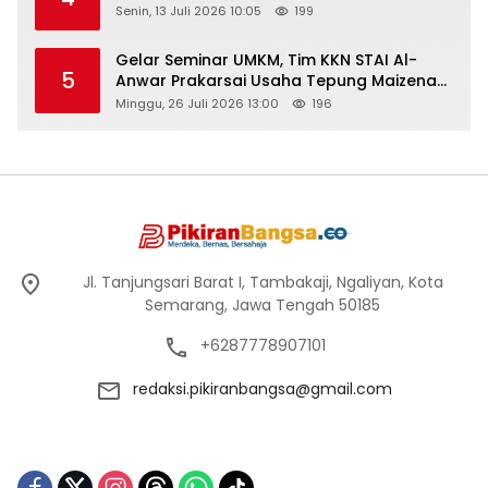
Senin, 13 Juli 2026 10:05
199
Gelar Seminar UMKM, Tim KKN STAI Al-
5
Anwar Prakarsai Usaha Tepung Maizena
di Logung
Minggu, 26 Juli 2026 13:00
196
Jl. Tanjungsari Barat I, Tambakaji, Ngaliyan, Kota
Semarang, Jawa Tengah 50185
+6287778907101
redaksi.pikiranbangsa@gmail.com