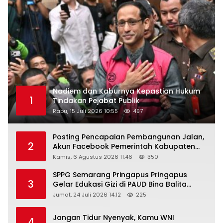
Nadiem dan Kaburnya Kepastian Hukum
1
Tindakan Pejabat Publik
Rabu, 15 Juli 2026 10:55
497
Posting Pencapaian Pembangunan Jalan,
2
Akun Facebook Pemerintah Kabupaten
Rembang “Dirujak” Warganet
Kamis, 6 Agustus 2026 11:46
350
SPPG Semarang Pringapus Pringapus
3
Gelar Edukasi Gizi di PAUD Bina Balita
Peringati Hari Anak Nasional 2026
Jumat, 24 Juli 2026 14:12
225
Jangan Tidur Nyenyak, Kamu WNI
4