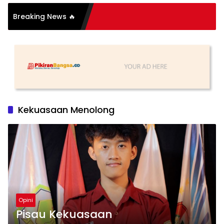
i Organisasi: Antara
Breaking News 🔥
 dan Substansi
Kekuasaan Menolong
Opini
Pisau Kekuasaan