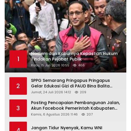
Nadiem dan Kaburnya Kepastian Hukum
1
Tindakan Pejabat Publik
Rabu, 15 Juli 2026 10:55
466
SPPG Semarang Pringapus Pringapus
2
Gelar Edukasi Gizi di PAUD Bina Balita
Peringati Hari Anak Nasional 2026
Jumat, 24 Juli 2026 14:12
209
Posting Pencapaian Pembangunan Jalan,
3
Akun Facebook Pemerintah Kabupaten
Rembang “Dirujak” Warganet
Kamis, 6 Agustus 2026 11:46
207
Jangan Tidur Nyenyak, Kamu WNI
4