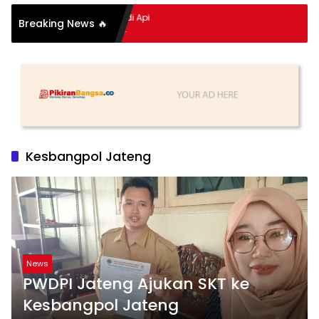
pitan Hidup Meledak Jadi Api
Breaking News 🔥
 Balik Tragedi Menteng-
Hingga Maling Ayam di Bali
Kesbangpol Jateng
News
PWDPI Jateng Ajukan SKT ke
Kesbangpol Jateng