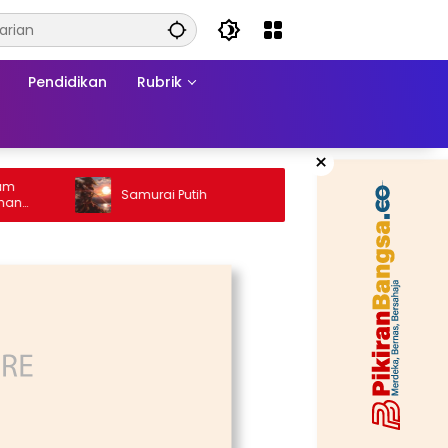
Pendidikan
Rubrik
×
Ketika 
Samurai Putih
Konflik
a
Matram