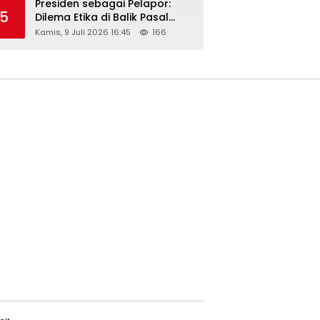
Presiden sebagai Pelapor:
5
Dilema Etika di Balik Pasal
218–220 KUHP
Kamis, 9 Juli 2026 16:45
166