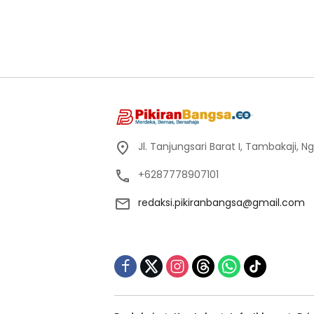
Jl. Tanjungsari Barat I, Tambakaji,
+6287778907101
redaksi.pikiranbangsa@gmail.com