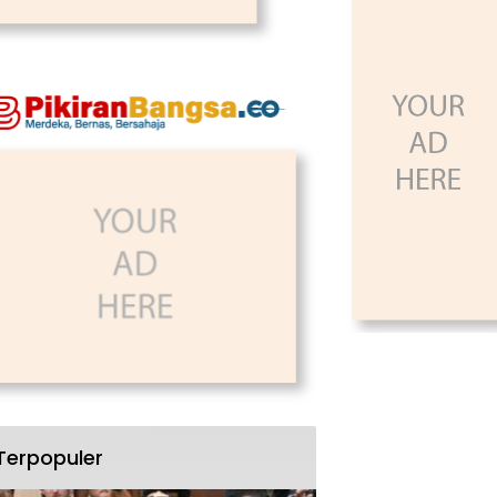
Terpopuler