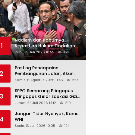
Nadiem dan Kaburnya
1
Kepastian Hukum Tindakan
Pejabat Publik
Rabu, 15 Juli 2026 10:55
473
Posting Pencapaian
2
Pembangunan Jalan, Akun
Facebook Pemerintah
Kamis, 6 Agustus 2026 11:46
227
Kabupaten Rembang
“Dirujak” Warganet
SPPG Semarang Pringapus
3
Pringapus Gelar Edukasi Gizi
di PAUD Bina Balita Peringati
Jumat, 24 Juli 2026 14:12
210
Hari Anak Nasional 2026
Jangan Tidur Nyenyak, Kamu
4
WNI
Senin, 13 Juli 2026 10:05
191