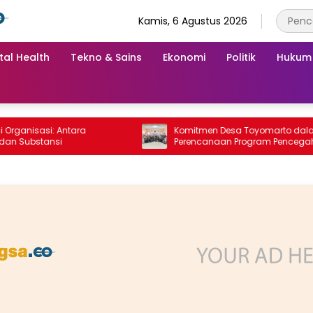
Kamis, 6 Agustus 2026
tal Health
Tekno & Sains
Ekonomi
Politik
Hukum
nisasi: Antara
Komitmen Desa Toyomarto dalam
ubstansi
Perencanaan Program Pencegahan
Stunting melalui ‎Rembuk Stunting Des