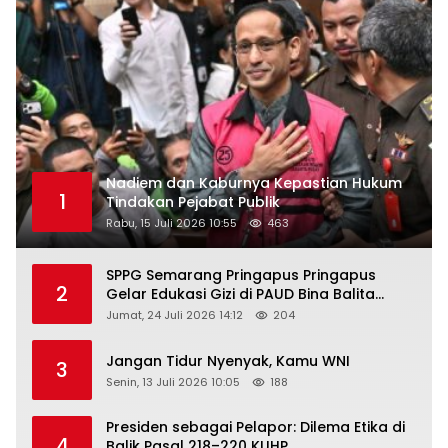
Nadiem dan Kaburnya Kepastian Hukum
1
Tindakan Pejabat Publik
Rabu, 15 Juli 2026 10:55
463
SPPG Semarang Pringapus Pringapus
2
Gelar Edukasi Gizi di PAUD Bina Balita
Peringati Hari Anak Nasional 2026
Jumat, 24 Juli 2026 14:12
204
Jangan Tidur Nyenyak, Kamu WNI
3
Senin, 13 Juli 2026 10:05
188
Presiden sebagai Pelapor: Dilema Etika di
4
Balik Pasal 218–220 KUHP