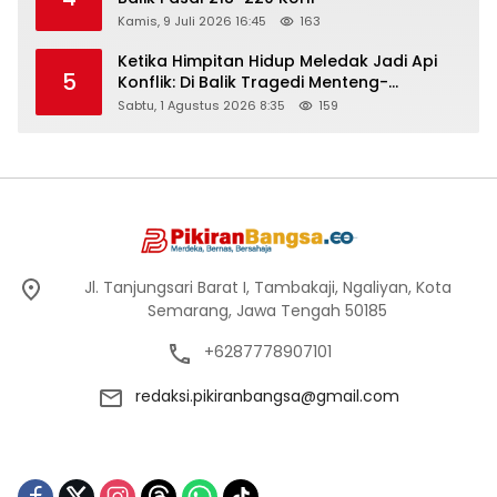
Kamis, 9 Juli 2026 16:45
163
Ketika Himpitan Hidup Meledak Jadi Api
5
Konflik: Di Balik Tragedi Menteng-
Matraman Hingga Maling Ayam di Bali
Sabtu, 1 Agustus 2026 8:35
159
Jl. Tanjungsari Barat I, Tambakaji, Ngaliyan, Kota
Semarang, Jawa Tengah 50185
+6287778907101
redaksi.pikiranbangsa@gmail.com