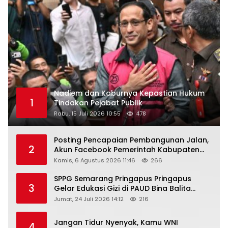
Nadiem dan Kaburnya Kepastian Hukum
1
Tindakan Pejabat Publik
Rabu, 15 Juli 2026 10:55
478
Posting Pencapaian Pembangunan Jalan,
2
Akun Facebook Pemerintah Kabupaten
Rembang “Dirujak” Warganet
Kamis, 6 Agustus 2026 11:46
266
SPPG Semarang Pringapus Pringapus
3
Gelar Edukasi Gizi di PAUD Bina Balita
Peringati Hari Anak Nasional 2026
Jumat, 24 Juli 2026 14:12
216
Jangan Tidur Nyenyak, Kamu WNI
4