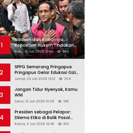
Nadiem dan Kaburnya
1
Kepastian Hukum Tindakan
Pejabat Publik
Rabu, 15 Juli 2026 10:55
463
SPPG Semarang Pringapus
2
Pringapus Gelar Edukasi Gizi
di PAUD Bina Balita Peringati
Jumat, 24 Juli 2026 14:12
204
Hari Anak Nasional 2026
Jangan Tidur Nyenyak, Kamu
3
WNI
Senin, 13 Juli 2026 10:05
188
Presiden sebagai Pelapor:
4
Dilema Etika di Balik Pasal
218–220 KUHP
Kamis, 9 Juli 2026 16:45
163