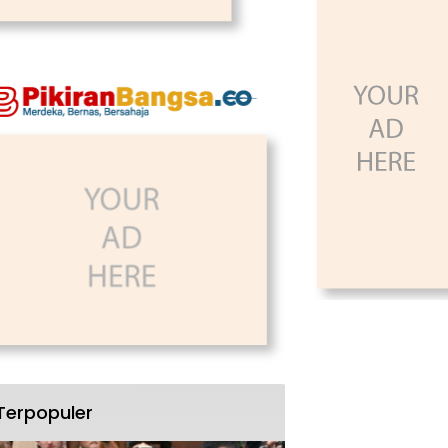
Terpopuler