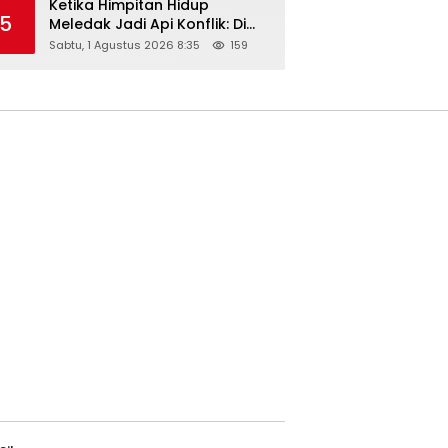
Ketika Himpitan Hidup
5
Meledak Jadi Api Konflik: Di
Balik Tragedi Menteng-
Sabtu, 1 Agustus 2026 8:35
159
Matraman Hingga Maling
Ayam di Bali