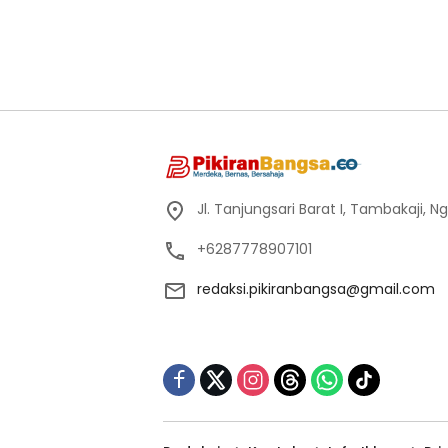
Jl. Tanjungsari Barat I, Tambakaji,
+6287778907101
redaksi.pikiranbangsa@gmail.com