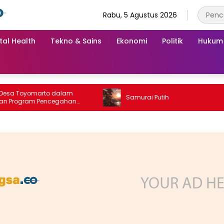
Rabu, 5 Agustus 2026
tal Health
Tekno & Sains
Ekonomi
Politik
Hukum
oyomarto dalam
Samurai Putih
gram Pencegahan
‎Rembuk Stunting Desa