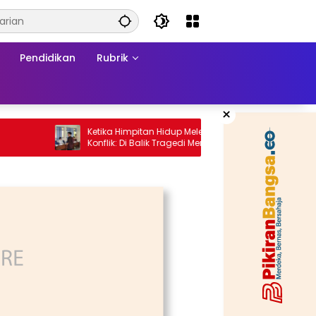
Pendidikan
Rubrik
×
Ketika Himpitan Hidup Meledak Jadi Api
Bahagia
Konflik: Di Balik Tragedi Menteng-
Matraman Hingga Maling Ayam di Bali