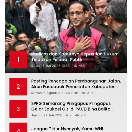
Nadiem dan Kaburnya Kepastian Hukum
1
Tindakan Pejabat Publik
Rabu, 15 Juli 2026 10:55
483
Posting Pencapaian Pembangunan Jalan,
2
Akun Facebook Pemerintah Kabupaten
Rembang “Dirujak” Warganet
Kamis, 6 Agustus 2026 11:46
310
SPPG Semarang Pringapus Pringapus
3
Gelar Edukasi Gizi di PAUD Bina Balita
Peringati Hari Anak Nasional 2026
Jumat, 24 Juli 2026 14:12
218
Jangan Tidur Nyenyak, Kamu WNI
4