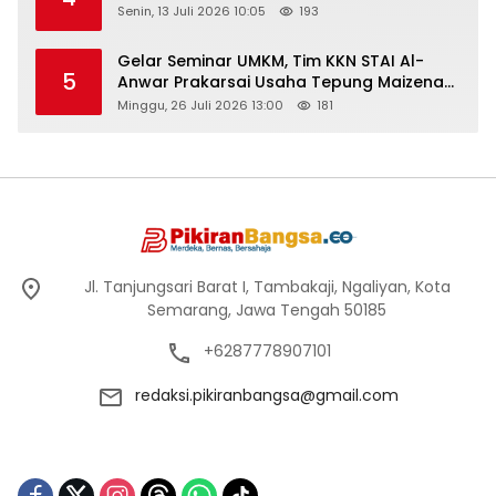
Senin, 13 Juli 2026 10:05
193
Gelar Seminar UMKM, Tim KKN STAI Al-
5
Anwar Prakarsai Usaha Tepung Maizena
di Logung
Minggu, 26 Juli 2026 13:00
181
Jl. Tanjungsari Barat I, Tambakaji, Ngaliyan, Kota
Semarang, Jawa Tengah 50185
+6287778907101
redaksi.pikiranbangsa@gmail.com