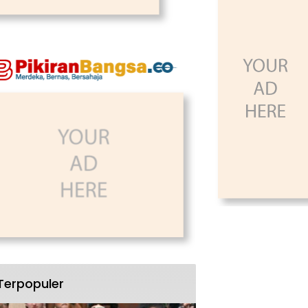
Terpopuler