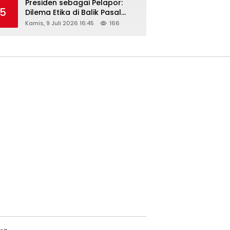
Presiden sebagai Pelapor:
5
Dilema Etika di Balik Pasal
218–220 KUHP
Kamis, 9 Juli 2026 16:45
166