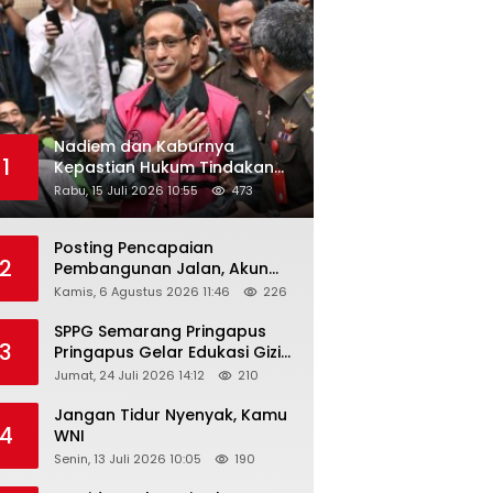
Nadiem dan Kaburnya
1
Kepastian Hukum Tindakan
Pejabat Publik
Rabu, 15 Juli 2026 10:55
473
Posting Pencapaian
2
Pembangunan Jalan, Akun
Facebook Pemerintah
Kamis, 6 Agustus 2026 11:46
226
Kabupaten Rembang
“Dirujak” Warganet
SPPG Semarang Pringapus
3
Pringapus Gelar Edukasi Gizi
di PAUD Bina Balita Peringati
Jumat, 24 Juli 2026 14:12
210
Hari Anak Nasional 2026
Jangan Tidur Nyenyak, Kamu
4
WNI
Senin, 13 Juli 2026 10:05
190