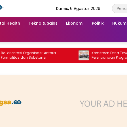
Kamis, 6 Agustus 2026
tal Health
Tekno & Sains
Ekonomi
Politik
Hukum
entasi Organisasi: Antara
Komitmen Desa Toyomarto
itas dan Substansi
Perencanaan Program Pen
Stunting melalui ‎Rembuk S