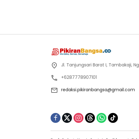
Jl. Tanjungsari Barat I, Tambakaji,
+6287778907101
redaksi.pikiranbangsa@gmail.com