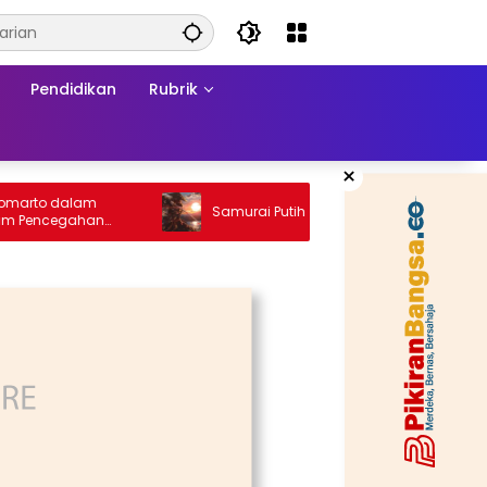
Pendidikan
Rubrik
×
 dalam
Samurai Putih
cegahan
tunting Desa