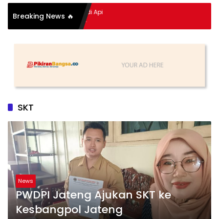
pitan Hidup Meledak Jadi Api
Breaking News 🔥
 Balik Tragedi Menteng-
Hingga Maling Ayam di Bali
SKT
News
PWDPI Jateng Ajukan SKT ke
Kesbangpol Jateng