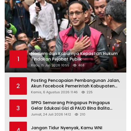
Nadiem dan Kaburnya Kepastian Hukum
1
Tindakan Pejabat Publik
Rabu, 15 Juli 2026 10:55
468
Posting Pencapaian Pembangunan Jalan,
2
Akun Facebook Pemerintah Kabupaten
Rembang “Dirujak” Warganet
Kamis, 6 Agustus 2026 11:46
225
SPPG Semarang Pringapus Pringapus
3
Gelar Edukasi Gizi di PAUD Bina Balita
Peringati Hari Anak Nasional 2026
Jumat, 24 Juli 2026 14:12
210
Jangan Tidur Nyenyak, Kamu WNI
4