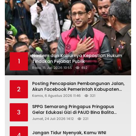
Nadiem dan Kaburnya Kepastian Hukum
1
Tindakan Pejabat Publik
Rabu, 15 Juli 2026 10:55
492
Posting Pencapaian Pembangunan Jalan,
2
Akun Facebook Pemerintah Kabupaten
Rembang “Dirujak” Warganet
Kamis, 6 Agustus 2026 11:46
321
SPPG Semarang Pringapus Pringapus
3
Gelar Edukasi Gizi di PAUD Bina Balita
Peringati Hari Anak Nasional 2026
Jumat, 24 Juli 2026 14:12
221
Jangan Tidur Nyenyak, Kamu WNI
4