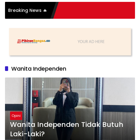
i Organisasi: Antara
Breaking News 🔥
dan Substansi
Wanita Independen
Opini
Wanita Independen Tidak Butuh
Laki-Laki?