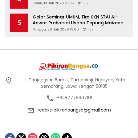
Senin, 13 Juli 2026 10:05
197
Gelar Seminar UMKM, Tim KKN STAI Al-
5
Anwar Prakarsai Usaha Tepung Maizena
di Logung
Minggu, 26 Juli 2026 13:00
187
Jl. Tanjungsari Barat I, Tambakaji, Ngaliyan, Kota
Semarang, Jawa Tengah 50185
+6287778907101
redaksi.pikiranbangsa@gmail.com