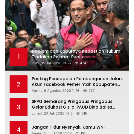
Nadiem dan Kaburnya Kepastian Hukum
1
Tindakan Pejabat Publik
Rabu, 15 Juli 2026 10:55
474
Posting Pencapaian Pembangunan Jalan,
2
Akun Facebook Pemerintah Kabupaten
Rembang “Dirujak” Warganet
Kamis, 6 Agustus 2026 11:46
257
SPPG Semarang Pringapus Pringapus
3
Gelar Edukasi Gizi di PAUD Bina Balita
Peringati Hari Anak Nasional 2026
Jumat, 24 Juli 2026 14:12
215
Jangan Tidur Nyenyak, Kamu WNI
4
Senin, 13 Juli 2026 10:05
191