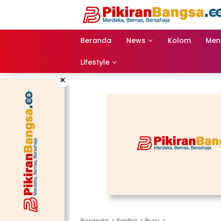
Langsung
ke
konten
Beranda
News
Kolom
Men
Lifestyle
×
Beranda
Sastra
Puisi