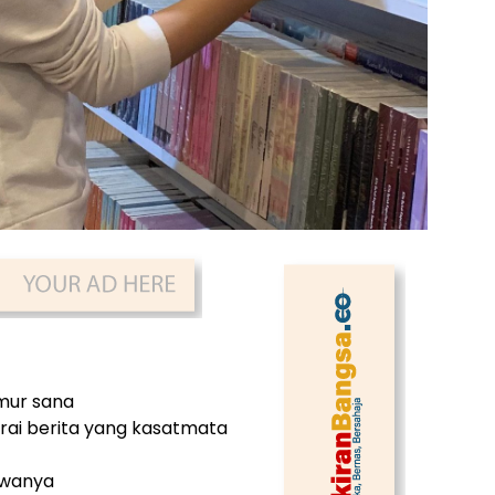
imur sana
ai berita yang kasatmata
jiwanya