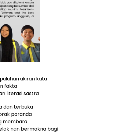
puluhan ukiran kata
n fakta
 literasi sastra
ta dan terbuka
porak poranda
ang membara
 elok nan bermakna bagi