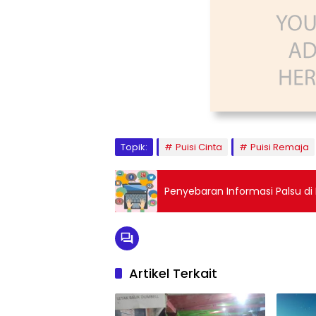
Topik:
Puisi Cinta
Puisi Remaja
Penyebaran Informasi Palsu di 
Artikel Terkait