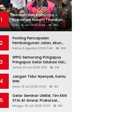
Nadiem dan Kaburnya
1
Kepastian Hukum Tindakan
Pejabat Publik
Rabu, 15 Juli 2026 10:55
483
Posting Pencapaian
2
Pembangunan Jalan, Akun
Facebook Pemerintah
Kamis, 6 Agustus 2026 11:46
306
Kabupaten Rembang
“Dirujak” Warganet
SPPG Semarang Pringapus
3
Pringapus Gelar Edukasi Gizi
di PAUD Bina Balita Peringati
Jumat, 24 Juli 2026 14:12
218
Hari Anak Nasional 2026
Jangan Tidur Nyenyak, Kamu
4
WNI
Senin, 13 Juli 2026 10:05
193
Gelar Seminar UMKM, Tim KKN
5
STAI Al-Anwar Prakarsai
Usaha Tepung Maizena di
Minggu, 26 Juli 2026 13:00
180
Logung