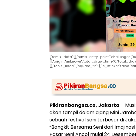
{"remix_data":[],"remix_entry_point":"challenges","
[],"origin":"unknown","total_draw_time":0,"total_d
{},"tools_used":{"square_fit":1},"is_sticker":false,
Pikiranbangsa.co, Jakarta
– Musi
akan tampil dalam ajang Mini Jambo
sebuah festival seni terbesar di J
“Bangkit Bersama Seni dari Imajinasi k
Pasar Seni Ancol mulai 24 Desember