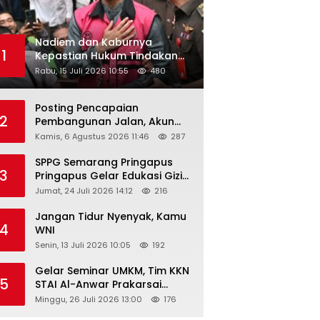
Nadiem dan Kaburnya
1
Kepastian Hukum Tindakan
Pejabat Publik
Rabu, 15 Juli 2026 10:55
480
Posting Pencapaian
2
Pembangunan Jalan, Akun
Facebook Pemerintah
Kamis, 6 Agustus 2026 11:46
287
ctions":
Kabupaten Rembang
“Dirujak” Warganet
SPPG Semarang Pringapus
3
Pringapus Gelar Edukasi Gizi
di PAUD Bina Balita Peringati
Jumat, 24 Juli 2026 14:12
216
Hari Anak Nasional 2026
Jangan Tidur Nyenyak, Kamu
4
WNI
Senin, 13 Juli 2026 10:05
192
Gelar Seminar UMKM, Tim KKN
5
STAI Al-Anwar Prakarsai
Usaha Tepung Maizena di
Minggu, 26 Juli 2026 13:00
176
Logung