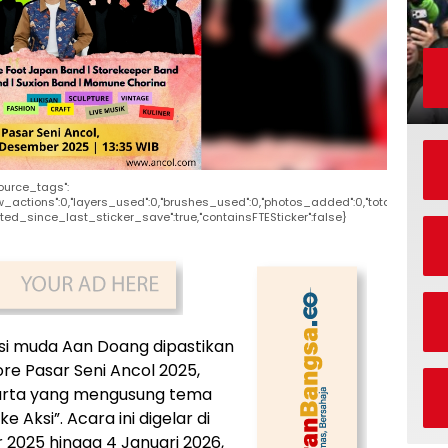
source_tags":
raw_actions":0,"layers_used":0,"brushes_used":0,"photos_added":0,"total_editor_a
"edited_since_last_sticker_save":true,"containsFTESticker":false}
si muda Aan Doang dipastikan
re Pasar Seni Ancol 2025,
akarta yang mengusung tema
e Aksi”. Acara ini digelar di
 2025 hingga 4 Januari 2026,