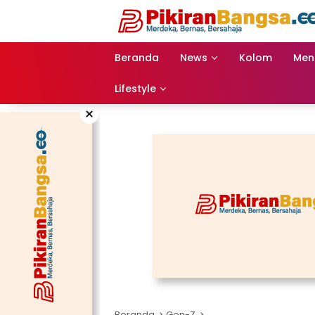
Langsung
ke
konten
Beranda
News
Kolom
Men
Lifestyle
×
Beranda
Gen-Z