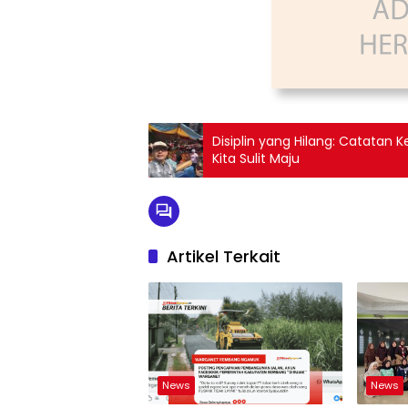
Disiplin yang Hilang: Catata
Kita Sulit Maju
Artikel Terkait
News
News