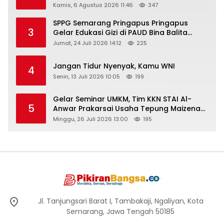
Rembang “Dirujak” Warganet
Kamis, 6 Agustus 2026 11:46
347
SPPG Semarang Pringapus Pringapus
3
Gelar Edukasi Gizi di PAUD Bina Balita
Peringati Hari Anak Nasional 2026
Jumat, 24 Juli 2026 14:12
225
Jangan Tidur Nyenyak, Kamu WNI
4
Senin, 13 Juli 2026 10:05
199
Gelar Seminar UMKM, Tim KKN STAI Al-
5
Anwar Prakarsai Usaha Tepung Maizena
di Logung
Minggu, 26 Juli 2026 13:00
195
Jl. Tanjungsari Barat I, Tambakaji, Ngaliyan, Kota
Semarang, Jawa Tengah 50185