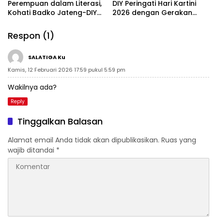
Perempuan dalam Literasi,
DIY Peringati Hari Kartini
Kohati Badko Jateng-DIY
2026 dengan Gerakan
Luncurkan Gerakan
Literasi di Rembang
Pelopor Literasi (GPL) di
Respon (1)
Rembang
SALATIGA Ku
Kamis, 12 Februari 2026 17:59 pukul 5:59 pm
Wakilnya ada?
Reply
Tinggalkan Balasan
Alamat email Anda tidak akan dipublikasikan.
Ruas yang
wajib ditandai
*