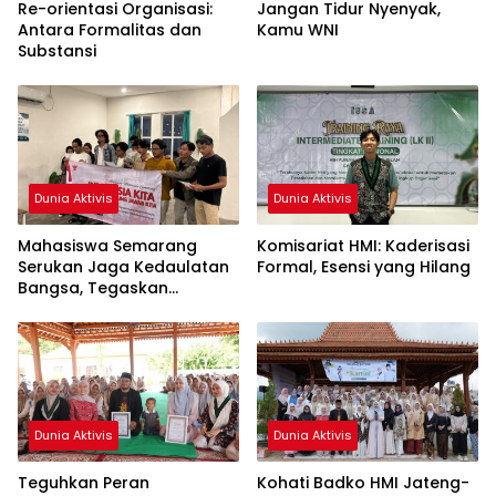
Re-orientasi Organisasi:
Jangan Tidur Nyenyak,
Antara Formalitas dan
Kamu WNI
Substansi
Dunia Aktivis
Dunia Aktivis
Mahasiswa Semarang
Komisariat HMI: Kaderisasi
Serukan Jaga Kedaulatan
Formal, Esensi yang Hilang
Bangsa, Tegaskan
Komitmen Kawal Kebijakan
Publik
Dunia Aktivis
Dunia Aktivis
Teguhkan Peran
Kohati Badko HMI Jateng-