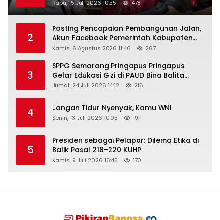
Rabu, 15 Juli 2026 10:55
478
Posting Pencapaian Pembangunan Jalan,
2
Akun Facebook Pemerintah Kabupaten
Rembang “Dirujak” Warganet
Kamis, 6 Agustus 2026 11:46
267
SPPG Semarang Pringapus Pringapus
3
Gelar Edukasi Gizi di PAUD Bina Balita
Peringati Hari Anak Nasional 2026
Jumat, 24 Juli 2026 14:12
216
Jangan Tidur Nyenyak, Kamu WNI
4
Senin, 13 Juli 2026 10:05
191
Presiden sebagai Pelapor: Dilema Etika di
5
Balik Pasal 218–220 KUHP
Kamis, 9 Juli 2026 16:45
170