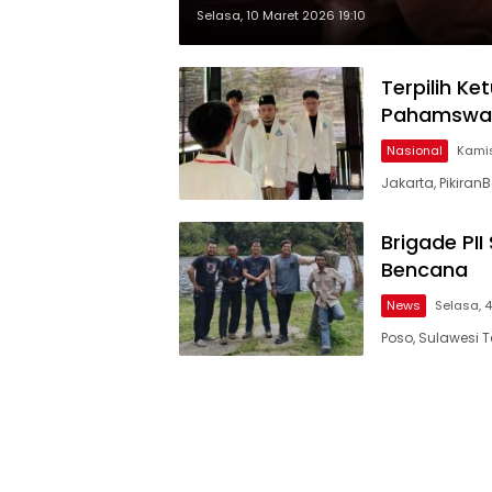
Selasa, 10 Maret 2026 19:10
Terpilih Ke
Pahamswa S
Nasional
Kamis
Jakarta, Pikira
Brigade PII
Bencana
News
Selasa, 4
Poso, Sulawesi 