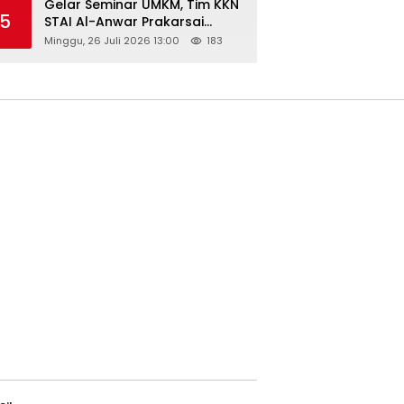
Gelar Seminar UMKM, Tim KKN
5
STAI Al-Anwar Prakarsai
Usaha Tepung Maizena di
Minggu, 26 Juli 2026 13:00
183
Logung