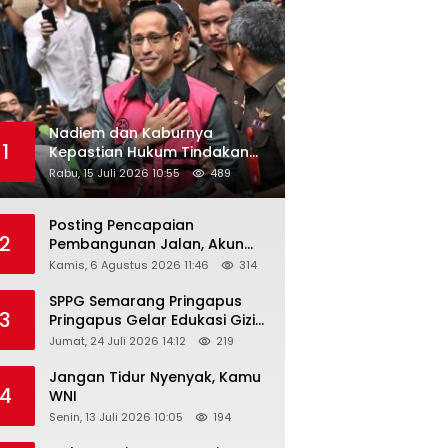
Nadiem dan Kaburnya
1
Kepastian Hukum Tindakan
Pejabat Publik
Rabu, 15 Juli 2026 10:55
489
Posting Pencapaian
2
Pembangunan Jalan, Akun
Facebook Pemerintah
Kamis, 6 Agustus 2026 11:46
314
Kabupaten Rembang
“Dirujak” Warganet
SPPG Semarang Pringapus
3
Pringapus Gelar Edukasi Gizi
di PAUD Bina Balita Peringati
Jumat, 24 Juli 2026 14:12
219
Hari Anak Nasional 2026
Jangan Tidur Nyenyak, Kamu
4
WNI
Senin, 13 Juli 2026 10:05
194