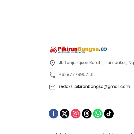
Jl. Tanjungsari Barat I, Tambakaji,
+6287778907101
redaksi.pikiranbangsa@gmail.com