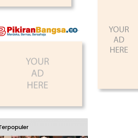
Terpopuler