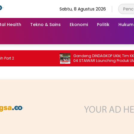
Sabtu, 8 Agustus 2026
tal Health
Tekno & Sains
Ekonomi
Politik
Hukum
Gandeng DINDAGKOP UKM, Tim KKN Unit
04 STAIWAR Launching Produk UMKM
Desa Logung