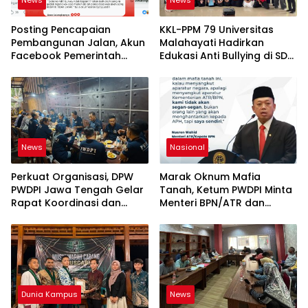
News
News
Posting Pencapaian
KKL-PPM 79 Universitas
Pembangunan Jalan, Akun
Malahayati Hadirkan
Facebook Pemerintah
Edukasi Anti Bullying di SD
Kabupaten Rembang
IT Wahdatul Ummah Kota
“Dirujak” Warganet
Metero
News
Nasional
Perkuat Organisasi, DPW
Marak Oknum Mafia
PWDPI Jawa Tengah Gelar
Tanah, Ketum PWDPI Minta
Rapat Koordinasi dan
Menteri BPN/ATR dan
Bahas Persiapan
Kehutanan Turun ke
Pelantikan Pengurus Baru
Karimun Kepri
Dunia Kampus
News