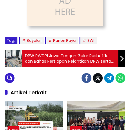
Tag:
Boyolali
Panen Raya
SWI
DPW PWDPI Jawa Tengah Gelar Reshuffle
dan Bahas Persiapan Pelantikan DPW serta
DPC
Artikel Terkait