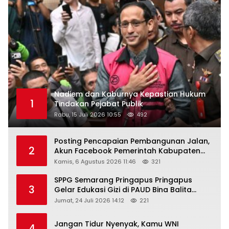
Nadiem dan Kaburnya Kepastian Hukum
1
Tindakan Pejabat Publik
Rabu, 15 Juli 2026 10:55
492
Posting Pencapaian Pembangunan Jalan,
2
Akun Facebook Pemerintah Kabupaten
Rembang “Dirujak” Warganet
Kamis, 6 Agustus 2026 11:46
321
SPPG Semarang Pringapus Pringapus
3
Gelar Edukasi Gizi di PAUD Bina Balita
Peringati Hari Anak Nasional 2026
Jumat, 24 Juli 2026 14:12
221
Jangan Tidur Nyenyak, Kamu WNI
4