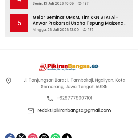
Senin, 13 Juli 2026 10:05
197
Gelar Seminar UMKM, Tim KKN STAI Al-
5
Anwar Prakarsai Usaha Tepung Maizena
di Logung
Minggu, 26 Juli 2026 13:00
187
Jl. Tanjungsari Barat I, Tambakaji, Ngaliyan, Kota
Semarang, Jawa Tengah 50185
+6287778907101
redaksi.pikiranbangsa@gmail.com