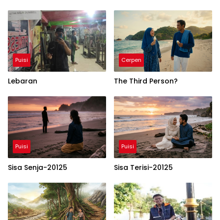
Puisi
Cerpen
Lebaran
The Third Person?
Puisi
Puisi
Sisa Senja-20125
Sisa Terisi-20125