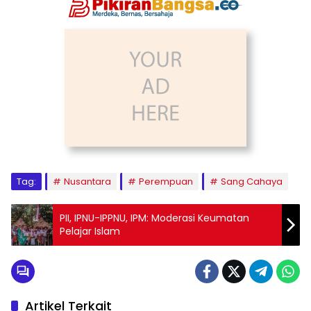
Tag:
Nusantara
Perempuan
Sang Cahaya
PII, IPNU-IPPNU, IPM: Moderasi Keumatan
Pelajar Islam
Artikel Terkait