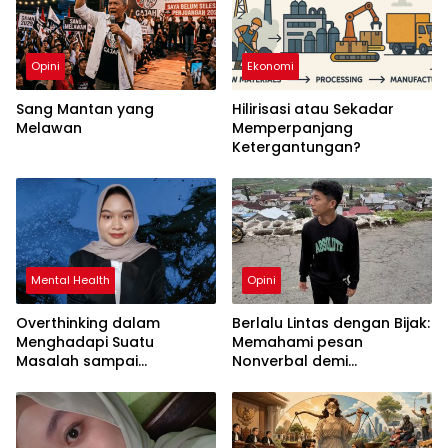
Opini
Ekonomi
Sang Mantan yang
Hilirisasi atau Sekadar
Melawan
Memperpanjang
Ketergantungan?
Mental Health
Opini
Overthinking dalam
Berlalu Lintas dengan Bijak:
Menghadapi Suatu
Memahami pesan
Masalah sampai
Nonverbal demi
Menyebabkan Kecemasan
Keselamatan Bersama
yang Berlebihan