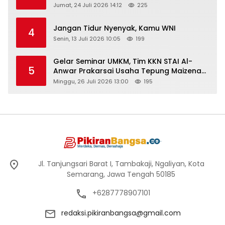
Peringati Hari Anak Nasional 2026
Jumat, 24 Juli 2026 14:12
225
Jangan Tidur Nyenyak, Kamu WNI
4
Senin, 13 Juli 2026 10:05
199
Gelar Seminar UMKM, Tim KKN STAI Al-
5
Anwar Prakarsai Usaha Tepung Maizena
di Logung
Minggu, 26 Juli 2026 13:00
195
Jl. Tanjungsari Barat I, Tambakaji, Ngaliyan, Kota
Semarang, Jawa Tengah 50185
+6287778907101
redaksi.pikiranbangsa@gmail.com