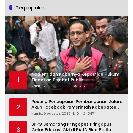
Terpopuler
Nadiem dan Kaburnya Kepastian Hukum
1
Tindakan Pejabat Publik
Rabu, 15 Juli 2026 10:55
497
Posting Pencapaian Pembangunan Jalan,
2
Akun Facebook Pemerintah Kabupaten
Rembang “Dirujak” Warganet
Kamis, 6 Agustus 2026 11:46
347
SPPG Semarang Pringapus Pringapus
3
Gelar Edukasi Gizi di PAUD Bina Balita