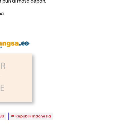
pun di masa depan.
na
80
Republik Indonesia