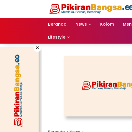
Langsung
ke
konten
Beranda
News
Kolom
Men
Lifestyle
×
Beranda
News