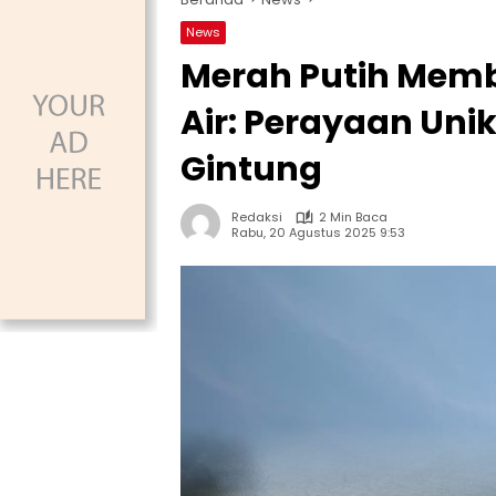
News
Merah Putih Memb
Air: Perayaan Unik
Gintung
Redaksi
2 Min Baca
Rabu, 20 Agustus 2025 9:53