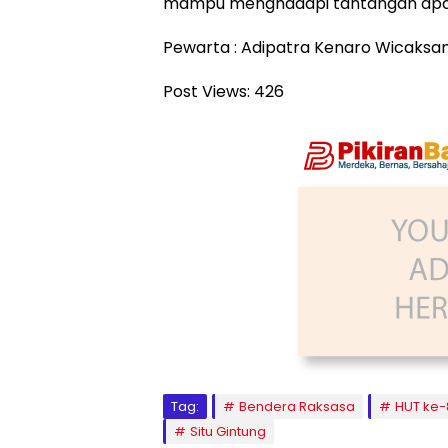
mampu menghadapi tantangan apa 
Pewarta : Adipatra Kenaro Wicaksa
Post Views:
426
Tag:
Bendera Raksasa
HUT ke-
Situ Gintung