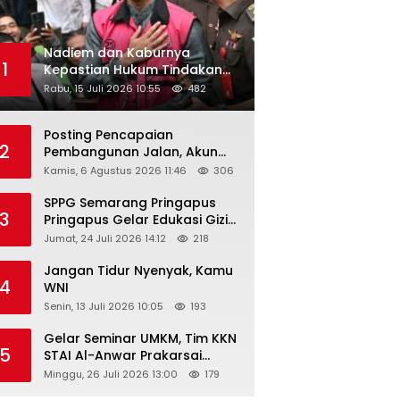
Nadiem dan Kaburnya
1
Kepastian Hukum Tindakan
Pejabat Publik
Rabu, 15 Juli 2026 10:55
482
Posting Pencapaian
2
Pembangunan Jalan, Akun
Facebook Pemerintah
Kamis, 6 Agustus 2026 11:46
306
Kabupaten Rembang
“Dirujak” Warganet
SPPG Semarang Pringapus
3
Pringapus Gelar Edukasi Gizi
di PAUD Bina Balita Peringati
Jumat, 24 Juli 2026 14:12
218
Hari Anak Nasional 2026
Jangan Tidur Nyenyak, Kamu
4
WNI
Senin, 13 Juli 2026 10:05
193
Gelar Seminar UMKM, Tim KKN
5
STAI Al-Anwar Prakarsai
Usaha Tepung Maizena di
Minggu, 26 Juli 2026 13:00
179
Logung