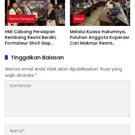
Dunia Kampus
News
HMI Cabang Persiapan
Melalui Kuasa Hukumnya,
Rembang Resmi Berdiri,
Puluhan Anggota Koperasi
Formateur Shofi Siap
Cari Makmur Resmi
Pimpin Fase Konsolidasi
Melayangkan Laporan
Dugaan Penipuan,
Tinggalkan Balasan
Penggelapan, & TPPU
Alamat email Anda tidak akan dipublikasikan.
Ruas yang
wajib ditandai
*