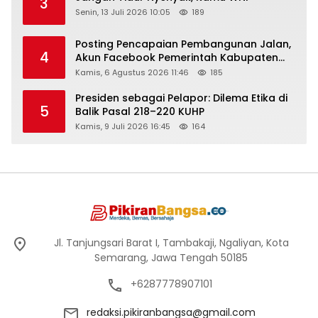
3
Senin, 13 Juli 2026 10:05
189
Posting Pencapaian Pembangunan Jalan,
4
Akun Facebook Pemerintah Kabupaten
Rembang “Dirujak” Warganet
Kamis, 6 Agustus 2026 11:46
185
Presiden sebagai Pelapor: Dilema Etika di
5
Balik Pasal 218–220 KUHP
Kamis, 9 Juli 2026 16:45
164
Jl. Tanjungsari Barat I, Tambakaji, Ngaliyan, Kota
Semarang, Jawa Tengah 50185
+6287778907101
redaksi.pikiranbangsa@gmail.com