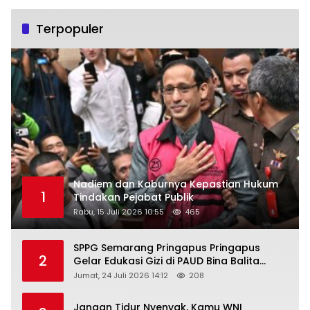
Terpopuler
Nadiem dan Kaburnya Kepastian Hukum
1
Tindakan Pejabat Publik
Rabu, 15 Juli 2026 10:55
465
SPPG Semarang Pringapus Pringapus
2
Gelar Edukasi Gizi di PAUD Bina Balita
Peringati Hari Anak Nasional 2026
Jumat, 24 Juli 2026 14:12
208
Jangan Tidur Nyenyak, Kamu WNI