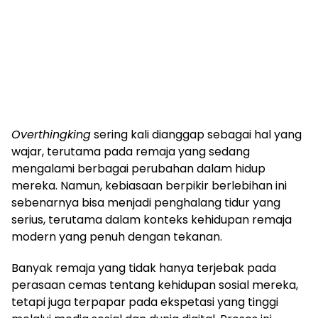
Overthingking
sering kali dianggap sebagai hal yang
wajar, terutama pada remaja yang sedang
mengalami berbagai perubahan dalam hidup
mereka. Namun, kebiasaan berpikir berlebihan ini
sebenarnya bisa menjadi penghalang tidur yang
serius, terutama dalam konteks kehidupan remaja
modern yang penuh dengan tekanan.
Banyak remaja yang tidak hanya terjebak pada
perasaan cemas tentang kehidupan sosial mereka,
tetapi juga terpapar pada ekspetasi yang tinggi