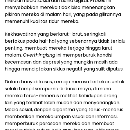
melalui media sosial dan dunia digital. Proses ini
menyebabkan mereka tidak bisa menenangkan
pikiran mereka di malam hari, yang pada gilirannya
memenuhi kualitas tidur mereka.
Kekhawatiran yang berlarut-larut, seringkali
berfokus pada hal-hal yang sebenarnya tidak terlalu
penting, membuat mereka terjaga hingga larut
malam.
Overthingking
ini memperburuk kondisi
kecemasan dan depresi yang mungkin masih ada
hingga menciptakan siklus negatif yang sulit diputus.
Dalam banyak kasus, remaja merasa tertekan untuk
selalu tampil sempurna di dunia maya, di mana
mereka terus–menerus melihat kehidupan orang
lain yang terlihat lebih mudah dan menyenangkan.
Media sosial, dengan algoritma yang terus-menerus
memberikan mereka umpan visual dan informasi,
memperburuk perasaan mereka dan membuat