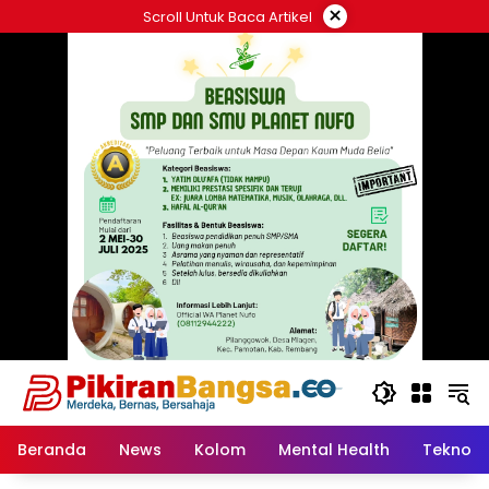
Langsung
×
Scroll Untuk Baca Artikel
ke
konten
Beranda
News
Kolom
Mental Health
Tekno &