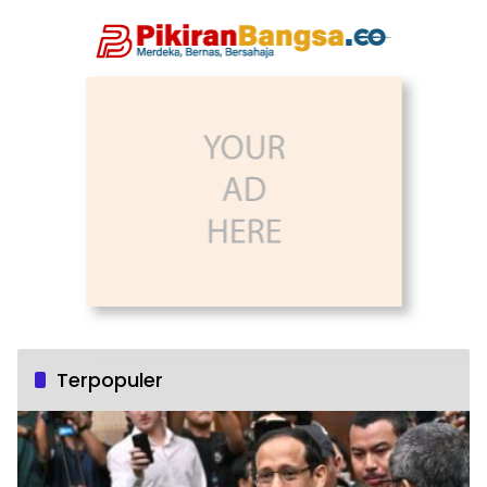
Terpopuler