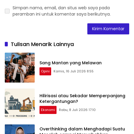
Simpan nama, email, dan situs web saya pada
peramban ini untuk komentar saya berikutnya.
Tulisan Menarik Lainnya
Sang Mantan yang Melawan
Opini
Kamis, 16 Juli 2026 8:55
Hilirisasi atau Sekadar Memperpanjang
Ketergantungan?
Ekonomi
Rabu, 8 Juli 2026 17:10
Overthinking dalam Menghadapi Suatu