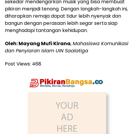
sekedar mendengarkan musik yang bisa membuat
pikiran menjadi tenang. Dengan langkah-langkah ini,
diharapkan remaja dapat tidur lebih nyenyak dan
bangun dengan perasaan lebih segar serta siap
menghadapi tantangan kehidupan.
Oleh: Mayang Mufi Kirana
,
Mahasiswa Komunikasi
dan Penyiaran Islam UIN Saalatiga
Post Views:
468