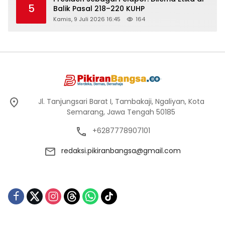
5
Balik Pasal 218–220 KUHP
Kamis, 9 Juli 2026 16:45
164
Jl. Tanjungsari Barat I, Tambakaji, Ngaliyan, Kota
Semarang, Jawa Tengah 50185
+6287778907101
redaksi.pikiranbangsa@gmail.com