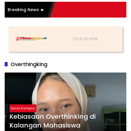
Breaking News 🔥
ih
Overthingking
Dunia Kampus
Kebiasaan Overthinking di
Kalangan Mahasiswa