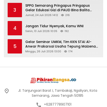
SPPG Semarang Pringapus Pringapus
3
Gelar Edukasi Gizi di PAUD Bina Balita
Peringati Hari Anak Nasional 2026
Jumat, 24 Juli 2026 14:12
216
Jangan Tidur Nyenyak, Kamu WNI
4
Senin, 13 Juli 2026 10:05
192
Gelar Seminar UMKM, Tim KKN STAI Al-
5
Anwar Prakarsai Usaha Tepung Maizena
di Logung
Minggu, 26 Juli 2026 13:00
174
Jl. Tanjungsari Barat I, Tambakaji, Ngaliyan, Kota
Semarang, Jawa Tengah 50185
+6287778907101