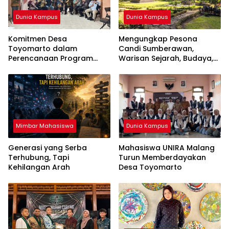
Dunia Kampus
Dunia Kampus
Komitmen Desa
Mengungkap Pesona
Toyomarto dalam
Candi Sumberawan,
Perencanaan Program
Warisan Sejarah, Budaya,
Pencegahan Stunting
dan Spiritual di ‎Singosari
melalui ‎Rembuk Stunting
Desa
Mimbar Mahasiswa
Dunia Kampus
Generasi yang Serba
Mahasiswa UNIRA Malang
Terhubung, Tapi
Turun Memberdayakan
Kehilangan Arah
Desa Toyomarto