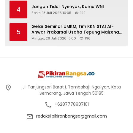
Jangan Tidur Nyenyak, Kamu WNI
4
Senin, 13 Juli 2026 10:05
199
Gelar Seminar UMKM, Tim KKN STAI Al-
5
Anwar Prakarsai Usaha Tepung Maizena
di Logung
Minggu, 26 Juli 2026 13:00
196
Jl. Tanjungsari Barat I, Tambakaji, Ngaliyan, Kota
Semarang, Jawa Tengah 50185
+6287778907101
redaksi.pikiranbangsa@gmail.com