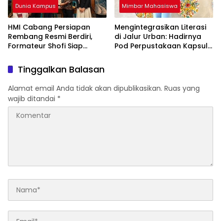
Dunia Kampus
Mimbar Mahasiswa
HMI Cabang Persiapan
Mengintegrasikan Literasi
Rembang Resmi Berdiri,
di Jalur Urban: Hadirnya
Formateur Shofi Siap
Pod Perpustakaan Kapsul
Pimpin Fase Konsolidasi
Mandiri dan EV-Library Jadi
Tren Terbaru
Tinggalkan Balasan
Alamat email Anda tidak akan dipublikasikan.
Ruas yang
wajib ditandai
*