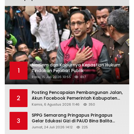
Nadiem dan Kaburnya Kepastian Hukum
1
Tindakan Pejabat Publik
Rabu, 15 Juli 2026 10:55
497
Posting Pencapaian Pembangunan Jalan,
2
Akun Facebook Pemerintah Kabupaten
Rembang “Dirujak” Warganet
Kamis, 6 Agustus 2026 11:46
350
SPPG Semarang Pringapus Pringapus
3
Gelar Edukasi Gizi di PAUD Bina Balita
Peringati Hari Anak Nasional 2026
Jumat, 24 Juli 2026 14:12
225