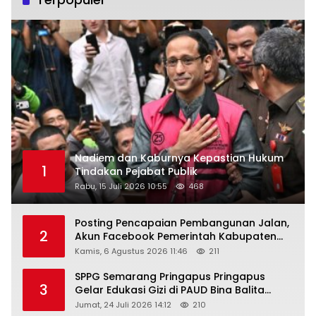
Nadiem dan Kaburnya Kepastian Hukum
1
Tindakan Pejabat Publik
Rabu, 15 Juli 2026 10:55
468
Posting Pencapaian Pembangunan Jalan,
2
Akun Facebook Pemerintah Kabupaten
Rembang “Dirujak” Warganet
Kamis, 6 Agustus 2026 11:46
211
SPPG Semarang Pringapus Pringapus
3
Gelar Edukasi Gizi di PAUD Bina Balita
Peringati Hari Anak Nasional 2026
Jumat, 24 Juli 2026 14:12
210