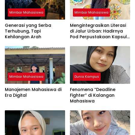
Mimbar Mahasiswa
Mimbar Mahasiswa
Generasi yang Serba
Mengintegrasikan Literasi
Terhubung, Tapi
di Jalur Urban: Hadirnya
Kehilangan Arah
Pod Perpustakaan Kapsul
Mandiri dan EV-Library Jadi
Tren Terbaru
Mimbar Mahasiswa
Dunia Kampus
Manajemen Mahasiswa di
Fenomena “Deadline
Era Digital
Fighter” di Kalangan
Mahasiswa