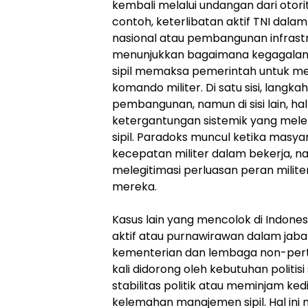
kembali melalui undangan dari otoritas
contoh, keterlibatan aktif TNI da
nasional atau pembangunan infrastr
menunjukkan bagaimana kegagalan 
sipil memaksa pemerintah untuk me
komando militer. Di satu sisi, langk
pembangunan, namun di sisi lain, ha
ketergantungan sistemik yang mele
sipil. Paradoks muncul ketika masy
kecepatan militer dalam bekerja, n
melegitimasi perluasan peran militer 
mereka.
Kasus lain yang mencolok di Indon
aktif atau purnawirawan dalam jabat
kementerian dan lembaga non-pert
kali didorong oleh kebutuhan politi
stabilitas politik atau meminjam ked
kelemahan manajemen sipil. Hal ini 