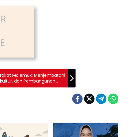
yarakat Majemuk: Menjembatani
ltikultur, dan Pembangunan