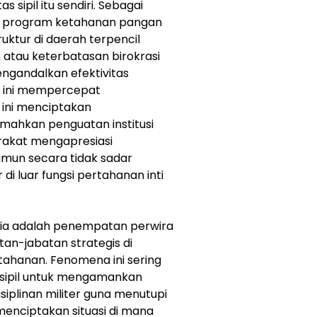
 sipil itu sendiri. Sebagai
lam program ketahanan pangan
uktur di daerah terpencil
atau keterbatasan birokrasi
ngandalkan efektivitas
ah ini mempercepat
l ini menciptakan
mahkan penguatan institusi
arakat mengapresiasi
amun secara tidak sadar
di luar fungsi pertahanan inti
esia adalah penempatan perwira
an-jabatan strategis di
ahanan. Fenomena ini sering
si sipil untuk mengamankan
isiplinan militer guna menutupi
menciptakan situasi di mana