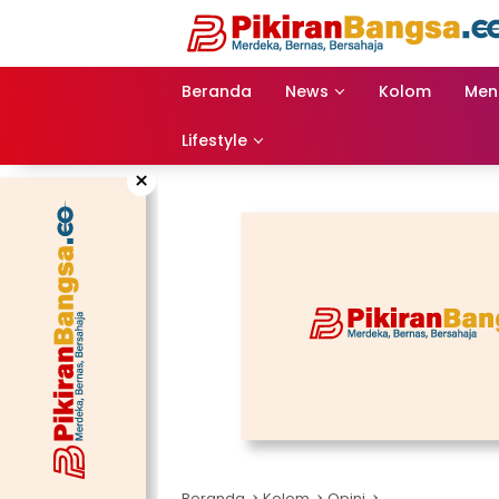
Langsung
ke
konten
Beranda
News
Kolom
Men
Lifestyle
×
Beranda
Kolom
Opini