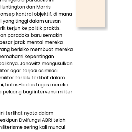
Huntington dan Morris
nsep kontrol objektif, di mana
al yang tinggi dalam urusan
k terjun ke politik praktis.
akan paradoks baru semakin
n besar jarak mental mereka
, yang berisiko membuat mereka
 memahami kepentingan
ebaliknya, Janowitz mengusulkan
liter agar terjadi asimilasi
liter terlalu terlibat dalam
lai, batas-batas tugas mereka
peluang bagi intervensi militer
ni terlihat nyata dalam
eskipun Dwifungsi ABRI telah
literisme sering kali muncul