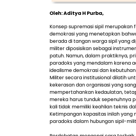
Oleh: Aditya H Purba,
Konsep supremasi sipil merupakan
demokrasi yang menetapkan bahwa ot
berada di tangan warga sipil yang di
militer diposisikan sebagai instrum
patuh. Namun, dalam praktiknya, pri
paradoks yang mendalam karena a
idealisme demokrasi dan kebutuhan
Militer secara institusional dilati
kekerasan dan organisasi yang sang
mempertahankan kedaulatan, tetap
mereka harus tunduk sepenuhnya pad
kali tidak memiliki keahlian teknis 
Ketimpangan kapasitas inilah yang
paradoks dalam hubungan sipil-milit
Perdebatan mengenai cara terbaik 