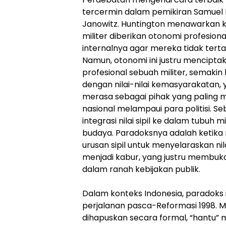
tercermin dalam pemikiran Samuel 
Janowitz. Huntington menawarkan ko
militer diberikan otonomi profesion
internalnya agar mereka tidak tertari
Namun, otonomi ini justru mencipt
profesional sebuah militer, semaki
dengan nilai-nilai kemasyarakatan
merasa sebagai pihak yang paling
nasional melampaui para politisi. S
integrasi nilai sipil ke dalam tubuh mi
budaya. Paradoksnya adalah ketika mi
urusan sipil untuk menyelaraskan ni
menjadi kabur, yang justru membuka 
dalam ranah kebijakan publik.
Dalam konteks Indonesia, paradoks i
perjalanan pasca-Reformasi 1998. M
dihapuskan secara formal, “hantu” mi