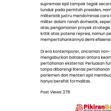
supremasi sipil tampak tegak secara
tunduk pada perintah presiden, nam
militeristik justru mendominasi cara 
militer dalam ranah domestik, seper
atau pengamanan proyek strategis n
kritik atas potensi represi, namun 
mempertahankannya demi efisiensi s
Di era kontemporer, ancaman non-t
mengaburkan batasan antara keam
pertahanan eksternal. Perluasan fung
tanpa dibarengi literasi pertahanan
parlemen dan menteri sipil membuat
hanya bersifat formalitas.
Post Views:
276