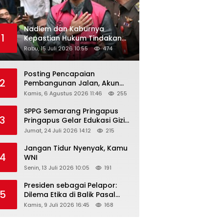
Nadiem dan Kaburnya
1
Kepastian Hukum Tindakan
Pejabat Publik
Rabu, 15 Juli 2026 10:55
474
Posting Pencapaian
2
Pembangunan Jalan, Akun
Facebook Pemerintah
Kamis, 6 Agustus 2026 11:46
255
Kabupaten Rembang
“Dirujak” Warganet
SPPG Semarang Pringapus
3
Pringapus Gelar Edukasi Gizi
di PAUD Bina Balita Peringati
Jumat, 24 Juli 2026 14:12
215
Hari Anak Nasional 2026
Jangan Tidur Nyenyak, Kamu
4
WNI
Senin, 13 Juli 2026 10:05
191
Presiden sebagai Pelapor:
5
Dilema Etika di Balik Pasal
218–220 KUHP
Kamis, 9 Juli 2026 16:45
168