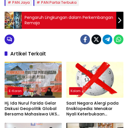
PAN Jaya
PAN Partai Terbuka
Pengaruh Lingkungan dalam Perkembangan
Remaja
Artikel Terkait
E-Koran
Kolom
Hj. Ida Nurul Farida Gelar
Saat Negara Alergi pada
Diskusi Geopolitik Global
Ensiklopedia: Menakar
Bersama Mahasiswa UKSW
Nyali Keterbukaan
dan UIN Salatiga
Informasi