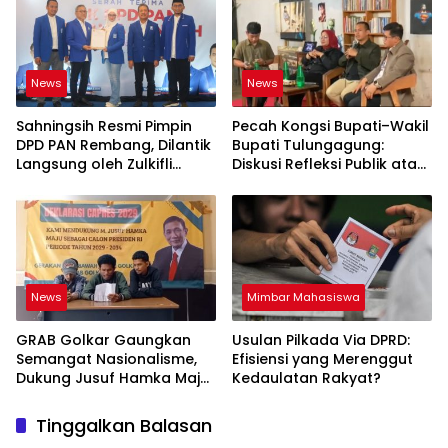
News
News
Sahningsih Resmi Pimpin
Pecah Kongsi Bupati–Wakil
DPD PAN Rembang, Dilantik
Bupati Tulungagung:
Langsung oleh Zulkifli
Diskusi Refleksi Publik atas
Hasan
Demokrasi Tulungagung
News
Mimbar Mahasiswa
GRAB Golkar Gaungkan
Usulan Pilkada Via DPRD:
Semangat Nasionalisme,
Efisiensi yang Merenggut
Dukung Jusuf Hamka Maju
Kedaulatan Rakyat?
Pilpres 2029
Tinggalkan Balasan