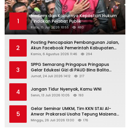
Nadiem dan Kaburnya Kepastian Hukum
1
Tindakan Pejabat Publik
Rabu, 15 Juli 2026 10:55
480
Posting Pencapaian Pembangunan Jalan,
2
Akun Facebook Pemerintah Kabupaten
Rembang “Dirujak” Warganet
Kamis, 6 Agustus 2026 11:46
294
SPPG Semarang Pringapus Pringapus
3
Gelar Edukasi Gizi di PAUD Bina Balita
Peringati Hari Anak Nasional 2026
Jumat, 24 Juli 2026 14:12
217
Jangan Tidur Nyenyak, Kamu WNI
4
Senin, 13 Juli 2026 10:05
193
Gelar Seminar UMKM, Tim KKN STAI Al-
5
Anwar Prakarsai Usaha Tepung Maizena
di Logung
Minggu, 26 Juli 2026 13:00
176