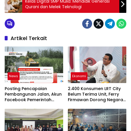
Kelas Digital SMP Mulia: Mendidik Generasi
Qurani dan Melek Teknologi
Artikel Terkait
News
Ekonomi
Posting Pencapaian
2.400 Konsumen LRT City
Pembangunan Jalan, Akun
Belum Terima Unit, Ferry
Facebook Pemerintah
Firmawan Dorong Negara
Kabupaten Rembang
Hadir dan Pastikan Hak
“Dirujak” Warganet
Konsumen Terlindungi