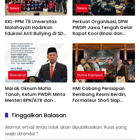
News
News
KKL-PPM 79 Universitas
Perkuat Organisasi, DPW
Malahayati Hadirkan
PWDPI Jawa Tengah Gelar
Edukasi Anti Bullying di SD
Rapat Koordinasi dan
IT Wahdatul Ummah Kota
Bahas Persiapan
Metero
Pelantikan Pengurus Baru
Nasional
Dunia Kampus
Marak Oknum Mafia
HMI Cabang Persiapan
Tanah, Ketum PWDPI Minta
Rembang Resmi Berdiri,
Menteri BPN/ATR dan
Formateur Shofi Siap
Kehutanan Turun ke
Pimpin Fase Konsolidasi
Karimun Kepri
Tinggalkan Balasan
Alamat email Anda tidak akan dipublikasikan.
Ruas yang
wajib ditandai
*