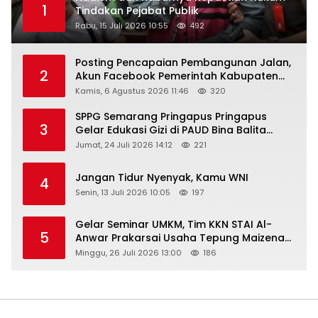
1
Tindakan Pejabat Publik
Rabu, 15 Juli 2026 10:55
492
Posting Pencapaian Pembangunan Jalan,
2
Akun Facebook Pemerintah Kabupaten
Rembang “Dirujak” Warganet
Kamis, 6 Agustus 2026 11:46
320
SPPG Semarang Pringapus Pringapus
3
Gelar Edukasi Gizi di PAUD Bina Balita
Peringati Hari Anak Nasional 2026
Jumat, 24 Juli 2026 14:12
221
Jangan Tidur Nyenyak, Kamu WNI
4
Senin, 13 Juli 2026 10:05
197
Gelar Seminar UMKM, Tim KKN STAI Al-
5
Anwar Prakarsai Usaha Tepung Maizena
di Logung
Minggu, 26 Juli 2026 13:00
186