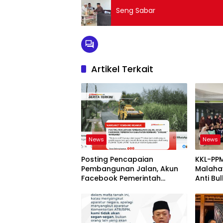
Seng Sabar
Artikel Terkait
News
News
Posting Pencapaian
KKL-PPM
Pembangunan Jalan, Akun
Malahay
Facebook Pemerintah
Anti Bul
Kabupaten Rembang
Wahdat
“Dirujak” Warganet
Metero