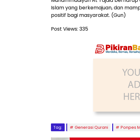
Muhammadiyah At Tajdid berharap 
Islam yang berkemajuan, dan mamp
positif bagi masyarakat. (Gun)
Post Views:
335
Tag:
Generasi Qurani
Ponpes M