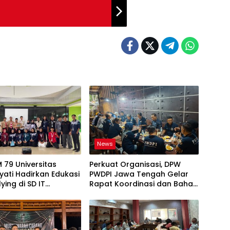
News
 79 Universitas
Perkuat Organisasi, DPW
ati Hadirkan Edukasi
PWDPI Jawa Tengah Gelar
lying di SD IT
Rapat Koordinasi dan Bahas
ul Ummah Kota
Persiapan Pelantikan
Pengurus Baru