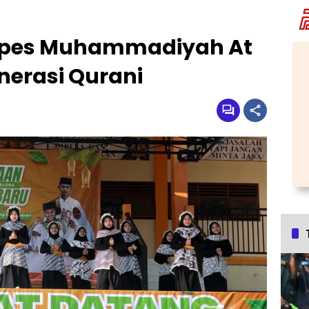
npes Muhammadiyah At
nerasi Qurani