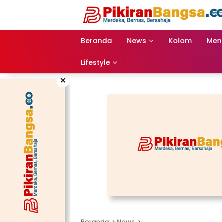
Langsung
ke
konten
Beranda
News
Kolom
Men
Lifestyle
×
Beranda
News