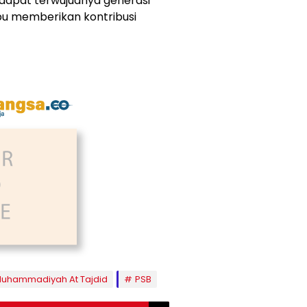
dapat terwujudnya generasi
u memberikan kontribusi
uhammadiyah At Tajdid
PSB