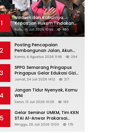
Nadiem dan Kaburnya
1
Kepastian Hukum Tindakan
Pejabat Publik
Rabu, 15 Juli 2026 10:55
480
Posting Pencapaian
2
Pembangunan Jalan, Akun
Facebook Pemerintah
Kamis, 6 Agustus 2026 11:46
294
Kabupaten Rembang
“Dirujak” Warganet
SPPG Semarang Pringapus
3
Pringapus Gelar Edukasi Gizi
di PAUD Bina Balita Peringati
Jumat, 24 Juli 2026 14:12
217
Hari Anak Nasional 2026
Jangan Tidur Nyenyak, Kamu
4
WNI
Senin, 13 Juli 2026 10:05
193
Gelar Seminar UMKM, Tim KKN
5
STAI Al-Anwar Prakarsai
Usaha Tepung Maizena di
Minggu, 26 Juli 2026 13:00
176
Logung