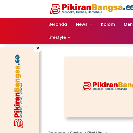
Langsung
ke
konten
Beranda
News
Kolom
Men
Lifestyle
×
Beranda
Sastra
Fiksi Mini