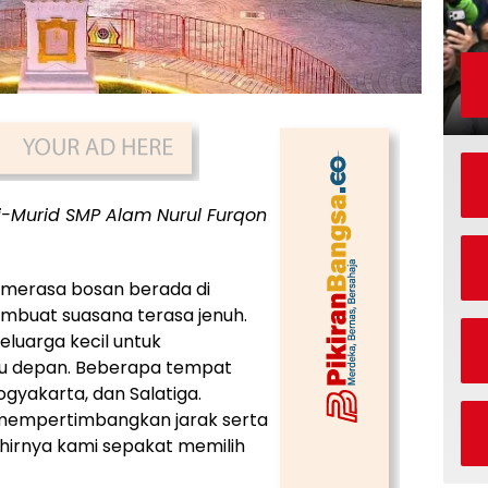
i-Murid SMP Alam Nurul Furqon
u merasa bosan berada di
membuat suasana terasa jenuh.
luarga kecil untuk
u depan. Beberapa tempat
ogyakarta, dan Salatiga.
 mempertimbangkan jarak serta
khirnya kami sepakat memilih