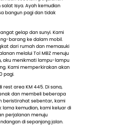
n salat Isya. Ayah kemudian
sa bangun pagi dan tidak
 sangat gelap dan sunyi. Kami
ng-barang ke dalam mobil.
gkat dari rumah dan memasuki
jalanan melalui Tol MBZ menuju
an, aku menikmati lampu-lampu
ang. Kami memperkirakan akan
0 pagi.
i rest area KM 445. Di sana,
jenak dan membeli beberapa
h beristirahat sebentar, kami
k lama kemudian, kami keluar di
an perjalanan menuju
dangan di sepanjang jalan.