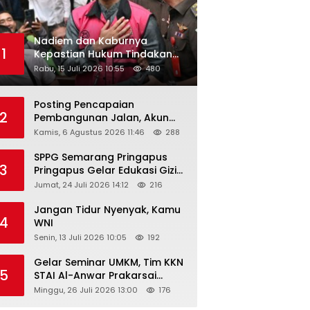
Nadiem dan Kaburnya
1
Kepastian Hukum Tindakan
Pejabat Publik
Rabu, 15 Juli 2026 10:55
480
Posting Pencapaian
2
Pembangunan Jalan, Akun
Facebook Pemerintah
Kamis, 6 Agustus 2026 11:46
288
Kabupaten Rembang
“Dirujak” Warganet
SPPG Semarang Pringapus
3
Pringapus Gelar Edukasi Gizi
di PAUD Bina Balita Peringati
Jumat, 24 Juli 2026 14:12
216
Hari Anak Nasional 2026
Jangan Tidur Nyenyak, Kamu
4
WNI
Senin, 13 Juli 2026 10:05
192
Gelar Seminar UMKM, Tim KKN
5
STAI Al-Anwar Prakarsai
Usaha Tepung Maizena di
Minggu, 26 Juli 2026 13:00
176
Logung