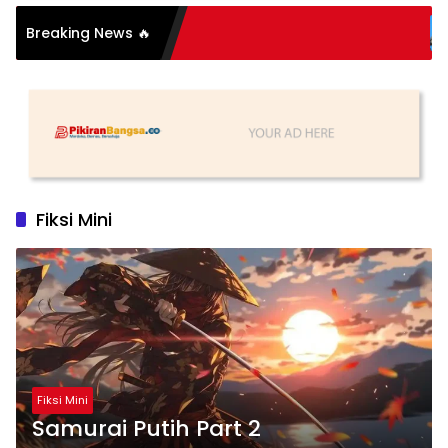
Breaking News 🔥
Sang Pahla
Fiksi Mini
Fiksi Mini
Samurai Putih Part 2