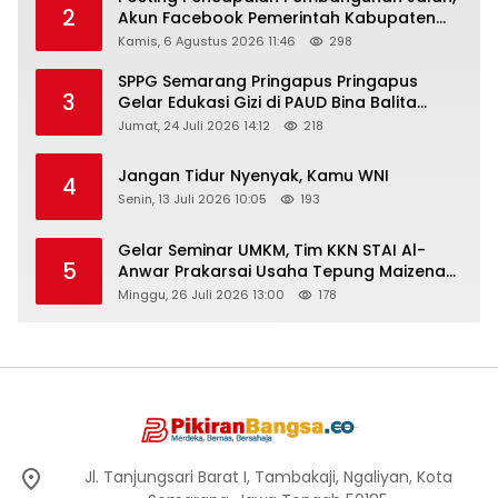
2
Akun Facebook Pemerintah Kabupaten
Rembang “Dirujak” Warganet
Kamis, 6 Agustus 2026 11:46
298
SPPG Semarang Pringapus Pringapus
3
Gelar Edukasi Gizi di PAUD Bina Balita
Peringati Hari Anak Nasional 2026
Jumat, 24 Juli 2026 14:12
218
Jangan Tidur Nyenyak, Kamu WNI
4
Senin, 13 Juli 2026 10:05
193
Gelar Seminar UMKM, Tim KKN STAI Al-
5
Anwar Prakarsai Usaha Tepung Maizena
di Logung
Minggu, 26 Juli 2026 13:00
178
Jl. Tanjungsari Barat I, Tambakaji, Ngaliyan, Kota