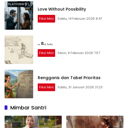
Jadi Tren Terbaru
Love Without Possibility
Fiksi Mini
Sabtu, 14 Februari 2026 8:47
ₑₓ Bᵤₜ ₕₐₕₐ
Fiksi Mini
Senin, 9 Februari 2026 7:57
Rengganis dan Tabel Prioritas
Fiksi Mini
Sabtu, 31 Januari 2026 21:23
Mimbar Santri