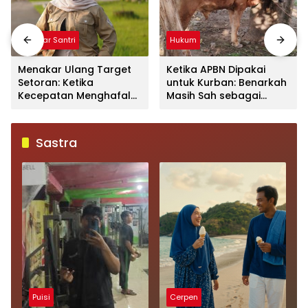
Mimbar Santri
Hukum
Menakar Ulang Target
Ketika APBN Dipakai
Setoran: Ketika
untuk Kurban: Benarkah
Kecepatan Menghafal
Masih Sah sebagai
Al-Qur’an
Ibadah?
Mengorbankan Kualitas
dan Makna
Sastra
Puisi
Cerpen