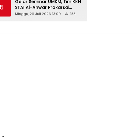
Gelar Seminar UMKM, Tim KKN
5
STAI Al-Anwar Prakarsai
Usaha Tepung Maizena di
Minggu, 26 Juli 2026 13:00
183
Logung