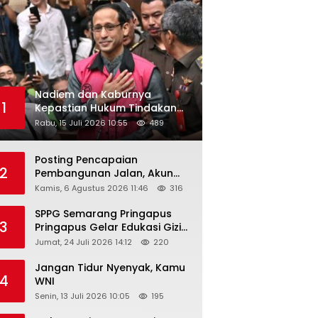
Nadiem dan Kaburnya
1
Kepastian Hukum Tindakan
Pejabat Publik
Rabu, 15 Juli 2026 10:55
489
Posting Pencapaian
2
Pembangunan Jalan, Akun
Facebook Pemerintah
Kamis, 6 Agustus 2026 11:46
316
Kabupaten Rembang
“Dirujak” Warganet
SPPG Semarang Pringapus
3
Pringapus Gelar Edukasi Gizi
di PAUD Bina Balita Peringati
Jumat, 24 Juli 2026 14:12
220
Hari Anak Nasional 2026
Jangan Tidur Nyenyak, Kamu
4
WNI
Senin, 13 Juli 2026 10:05
195