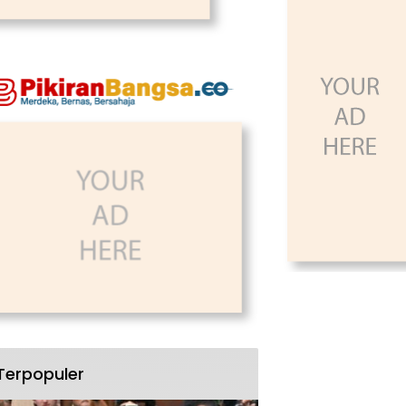
Terpopuler