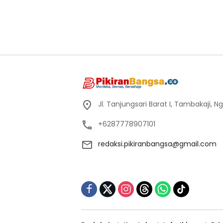
Jl. Tanjungsari Barat I, Tambakaji,
+6287778907101
redaksi.pikiranbangsa@gmail.com