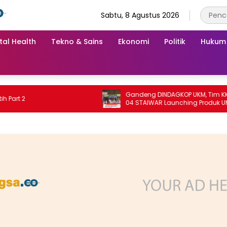
Sabtu, 8 Agustus 2026
tal Health
Tekno & Sains
Ekonomi
Politik
Hukum
Gandeng DINDAGKOP UKM, Tim KKN Unit
 2
04 STAIWAR Launching Produk UMKM
Desa Logung