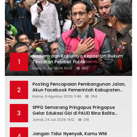
Nadiem dan Kaburnya Kepastian Hukum
1
Tindakan Pejabat Publik
Rabu, 15 Juli 2026 10:55
480
Posting Pencapaian Pembangunan Jalan,
2
Akun Facebook Pemerintah Kabupaten
Rembang “Dirujak” Warganet
Kamis, 6 Agustus 2026 11:46
294
SPPG Semarang Pringapus Pringapus
3
Gelar Edukasi Gizi di PAUD Bina Balita
Peringati Hari Anak Nasional 2026
Jumat, 24 Juli 2026 14:12
216
Jangan Tidur Nyenyak, Kamu WNI
4