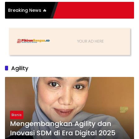
Breaking News 🔥
tih
Agility
Bisnis
Mengembangkan Agility dan
Inovasi SDM di Era Digital 2025