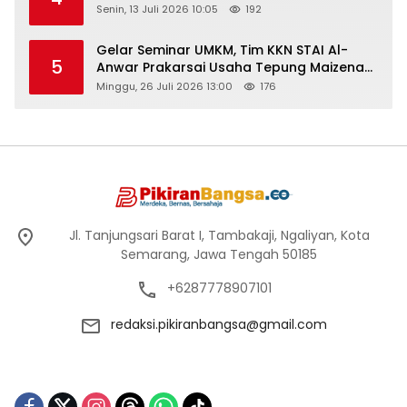
Senin, 13 Juli 2026 10:05
192
Gelar Seminar UMKM, Tim KKN STAI Al-
5
Anwar Prakarsai Usaha Tepung Maizena
di Logung
Minggu, 26 Juli 2026 13:00
176
Jl. Tanjungsari Barat I, Tambakaji, Ngaliyan, Kota
Semarang, Jawa Tengah 50185
+6287778907101
redaksi.pikiranbangsa@gmail.com