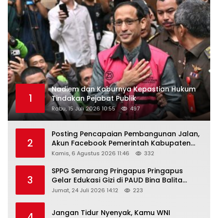
Nadiem dan Kaburnya Kepastian Hukum
1
Tindakan Pejabat Publik
Rabu, 15 Juli 2026 10:55
497
Posting Pencapaian Pembangunan Jalan,
2
Akun Facebook Pemerintah Kabupaten
Rembang “Dirujak” Warganet
Kamis, 6 Agustus 2026 11:46
332
SPPG Semarang Pringapus Pringapus
3
Gelar Edukasi Gizi di PAUD Bina Balita
Peringati Hari Anak Nasional 2026
Jumat, 24 Juli 2026 14:12
223
Jangan Tidur Nyenyak, Kamu WNI
4