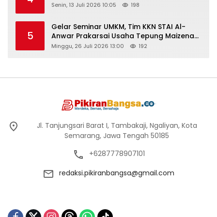
Senin, 13 Juli 2026 10:05
198
Gelar Seminar UMKM, Tim KKN STAI Al-
5
Anwar Prakarsai Usaha Tepung Maizena
di Logung
Minggu, 26 Juli 2026 13:00
192
Jl. Tanjungsari Barat I, Tambakaji, Ngaliyan, Kota
Semarang, Jawa Tengah 50185
+6287778907101
redaksi.pikiranbangsa@gmail.com