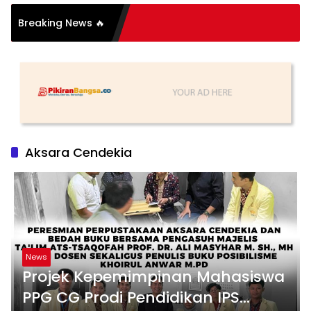
si Organisasi: Antara
Breaking News 🔥
s dan Substansi
Aksara Cendekia
News
Projek Kepemimpinan Mahasiswa
PPG CG Prodi Pendidikan IPS