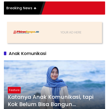
i Organisasi: Antara
Breaking News 🔥
 dan Substansi
Anak Komunikasi
Feature
Katanya Anak Komunikasi, tapi
Kok Belum Bisa Bangun