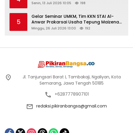
Senin, 13 Juli 2026 10:05
198
Gelar Seminar UMKM, Tim KKN STAI Al-
5
Anwar Prakarsai Usaha Tepung Maizena
di Logung
Minggu, 26 Juli 2026 13:00
192
Jl. Tanjungsari Barat I, Tambakaji, Ngaliyan, Kota
Semarang, Jawa Tengah 50185
+6287778907101
redaksi.pikiranbangsa@gmail.com