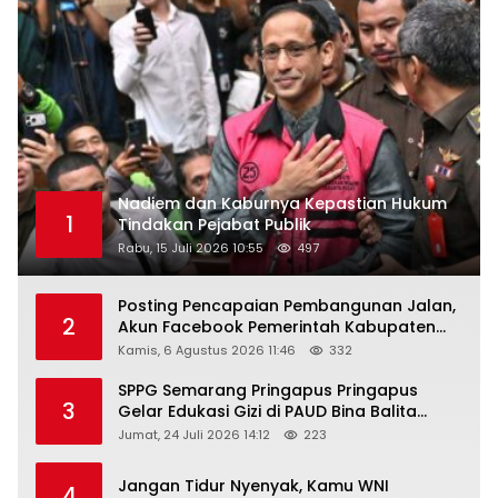
Nadiem dan Kaburnya Kepastian Hukum
1
Tindakan Pejabat Publik
Rabu, 15 Juli 2026 10:55
497
Posting Pencapaian Pembangunan Jalan,
2
Akun Facebook Pemerintah Kabupaten
Rembang “Dirujak” Warganet
Kamis, 6 Agustus 2026 11:46
332
SPPG Semarang Pringapus Pringapus
3
Gelar Edukasi Gizi di PAUD Bina Balita
Peringati Hari Anak Nasional 2026
Jumat, 24 Juli 2026 14:12
223
Jangan Tidur Nyenyak, Kamu WNI
4