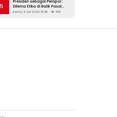
Presiden sebagai Pelapor:
5
Dilema Etika di Balik Pasal
218–220 KUHP
Kamis, 9 Juli 2026 16:45
168