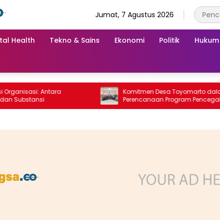
Jumat, 7 Agustus 2026
tal Health
Tekno & Sains
Ekonomi
Politik
Hukum
isasi: Antara
Komitmen Desa Toyomarto dalam
bstansi
Perencanaan Program Pencegahan
Stunting melalui ‎Rembuk Stunting Des