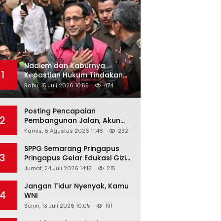
Nadiem dan Kaburnya
1
Kepastian Hukum Tindakan
Pejabat Publik
Rabu, 15 Juli 2026 10:55
474
Posting Pencapaian
2
Pembangunan Jalan, Akun
Facebook Pemerintah
Kamis, 6 Agustus 2026 11:46
232
Kabupaten Rembang
“Dirujak” Warganet
SPPG Semarang Pringapus
3
Pringapus Gelar Edukasi Gizi
di PAUD Bina Balita Peringati
Jumat, 24 Juli 2026 14:12
215
Hari Anak Nasional 2026
Jangan Tidur Nyenyak, Kamu
4
WNI
Senin, 13 Juli 2026 10:05
191