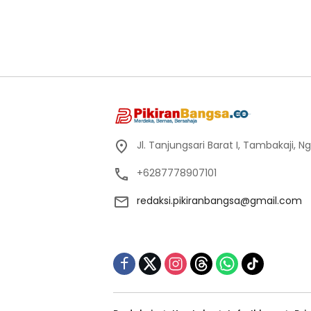
Jl. Tanjungsari Barat I, Tambakaji,
+6287778907101
redaksi.pikiranbangsa@gmail.com