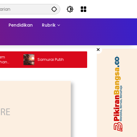
Pendidikan
Rubrik
×
Ketika 
Samurai Putih
Konflik:
a
Matrama