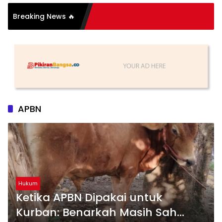
Breaking News 🔥
tih
APBN
Hukum
Ketika APBN Dipakai untuk
Kurban: Benarkah Masih Sah