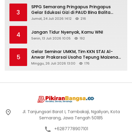
SPPG Semarang Pringapus Pringapus
3
Gelar Edukasi Gizi di PAUD Bina Balita
Peringati Hari Anak Nasional 2026
Jumat, 24 Juli 2026 14:12
216
Jangan Tidur Nyenyak, Kamu WNI
4
Senin, 13 Juli 2026 10:05
192
Gelar Seminar UMKM, Tim KKN STAI Al-
5
Anwar Prakarsai Usaha Tepung Maizena
di Logung
Minggu, 26 Juli 2026 13:00
176
Jl. Tanjungsari Barat I, Tambakaji, Ngaliyan, Kota
Semarang, Jawa Tengah 50185
+6287778907101