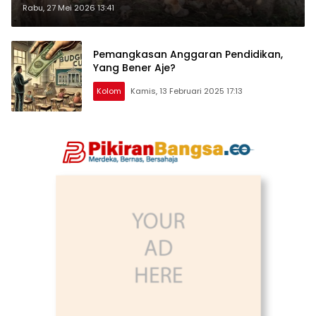
sebagai Ibadah?
Rabu, 27 Mei 2026 13:41
Pemangkasan Anggaran Pendidikan,
Yang Bener Aje?
Kolom
Kamis, 13 Februari 2025 17:13