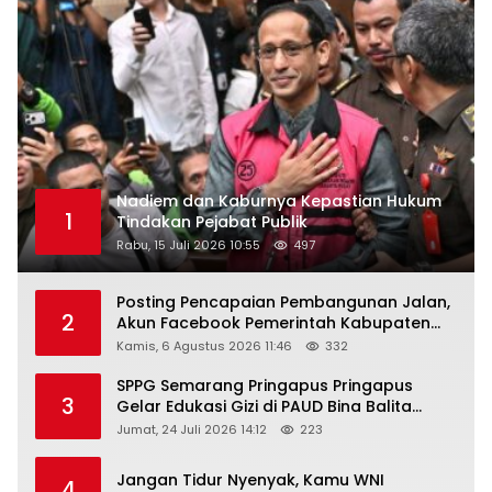
Nadiem dan Kaburnya Kepastian Hukum
1
Tindakan Pejabat Publik
Rabu, 15 Juli 2026 10:55
497
Posting Pencapaian Pembangunan Jalan,
2
Akun Facebook Pemerintah Kabupaten
Rembang “Dirujak” Warganet
Kamis, 6 Agustus 2026 11:46
332
SPPG Semarang Pringapus Pringapus
3
Gelar Edukasi Gizi di PAUD Bina Balita
Peringati Hari Anak Nasional 2026
Jumat, 24 Juli 2026 14:12
223
Jangan Tidur Nyenyak, Kamu WNI
4