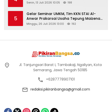
Senin, 13 Juli 2026 10:05
198
Gelar Seminar UMKM, Tim KKN STAI Al-
5
Anwar Prakarsai Usaha Tepung Maizena
di Logung
Minggu, 26 Juli 2026 13:00
192
Jl. Tanjungsari Barat I, Tambakaji, Ngaliyan, Kota
Semarang, Jawa Tengah 50185
+6287778907101
redaksi.pikiranbangsa@gmail.com