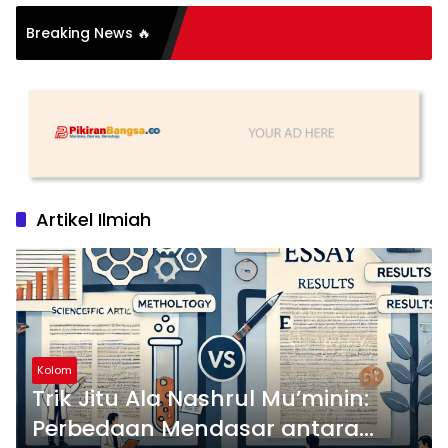
si Organisasi: Antara
Breaking News 🔥
s dan Substansi
Artikel Ilmiah
Kolom
Trik Jitu Ala Nashrul Mu’minin:
Perbedaan Mendasar antara