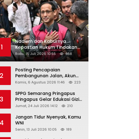
Nadiem dan Kaburnya
1
Kepastian Hukum Tindakan
Pejabat Publik
Rabu, 15 Juli 2026 10:55
468
Posting Pencapaian
2
Pembangunan Jalan, Akun
Facebook Pemerintah
Kamis, 6 Agustus 2026 11:46
223
Kabupaten Rembang
“Dirujak” Warganet
SPPG Semarang Pringapus
3
Pringapus Gelar Edukasi Gizi
di PAUD Bina Balita Peringati
Jumat, 24 Juli 2026 14:12
210
Hari Anak Nasional 2026
Jangan Tidur Nyenyak, Kamu
4
WNI
Senin, 13 Juli 2026 10:05
189