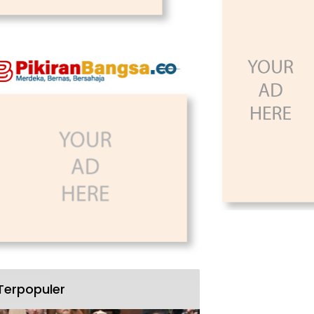
Terpopuler