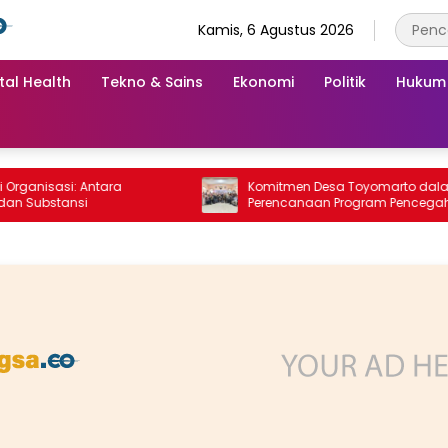
Kamis, 6 Agustus 2026
tal Health
Tekno & Sains
Ekonomi
Politik
Hukum
nisasi: Antara
Komitmen Desa Toyomarto dalam
ubstansi
Perencanaan Program Pencegahan
Stunting melalui ‎Rembuk Stunting Des