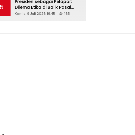
Presiden sebagai Pelapor:
5
Dilema Etika di Balik Pasal
218–220 KUHP
Kamis, 9 Juli 2026 16:45
165