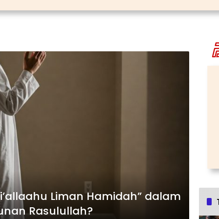
i’allaahu Liman Hamidah” dalam
tunan Rasulullah?