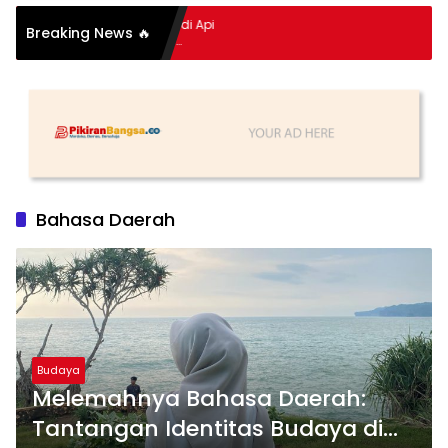
pitan Hidup Meledak Jadi Api
Breaking News 🔥
i Balik Tragedi Menteng-
Hingga Maling Ayam di Bali
Bahasa Daerah
Budaya
Melemahnya Bahasa Daerah:
Tantangan Identitas Budaya di