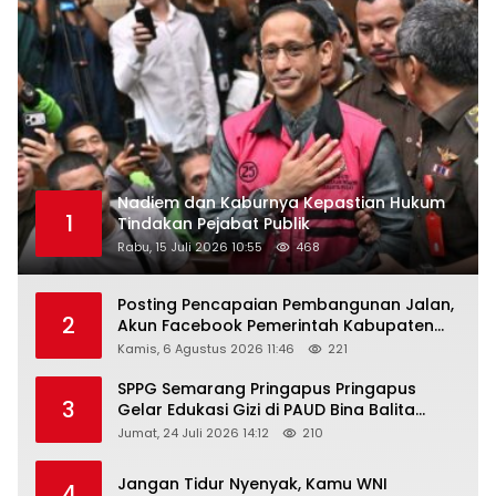
Nadiem dan Kaburnya Kepastian Hukum
1
Tindakan Pejabat Publik
Rabu, 15 Juli 2026 10:55
468
Posting Pencapaian Pembangunan Jalan,
2
Akun Facebook Pemerintah Kabupaten
Rembang “Dirujak” Warganet
Kamis, 6 Agustus 2026 11:46
221
SPPG Semarang Pringapus Pringapus
3
Gelar Edukasi Gizi di PAUD Bina Balita
Peringati Hari Anak Nasional 2026
Jumat, 24 Juli 2026 14:12
210
Jangan Tidur Nyenyak, Kamu WNI
4