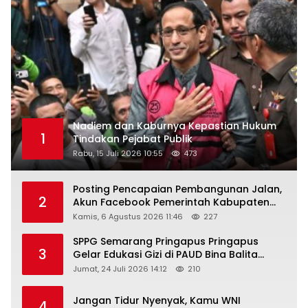
Nadiem dan Kaburnya Kepastian Hukum
1
Tindakan Pejabat Publik
Rabu, 15 Juli 2026 10:55
473
Posting Pencapaian Pembangunan Jalan,
2
Akun Facebook Pemerintah Kabupaten
Rembang “Dirujak” Warganet
Kamis, 6 Agustus 2026 11:46
227
SPPG Semarang Pringapus Pringapus
3
Gelar Edukasi Gizi di PAUD Bina Balita
Peringati Hari Anak Nasional 2026
Jumat, 24 Juli 2026 14:12
210
Jangan Tidur Nyenyak, Kamu WNI
4