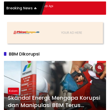
pitan Hidup Meledak Jadi Api
Breaking News 🔥
 Balik Tragedi Menteng-
Hingga Maling Ayam di Bali
BBM Dikorupsi
Kolom
Skandal Energi: Mengapa Korupsi
dan Manipulasi BBM Terus