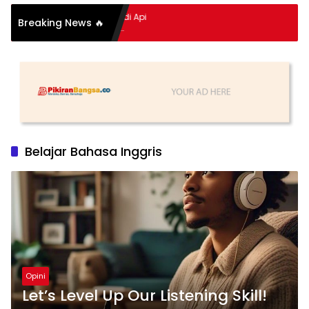
pitan Hidup Meledak Jadi Api
Breaking News 🔥
 Balik Tragedi Menteng-
Hingga Maling Ayam di Bali
Belajar Bahasa Inggris
Opini
Let’s Level Up Our Listening Skill!