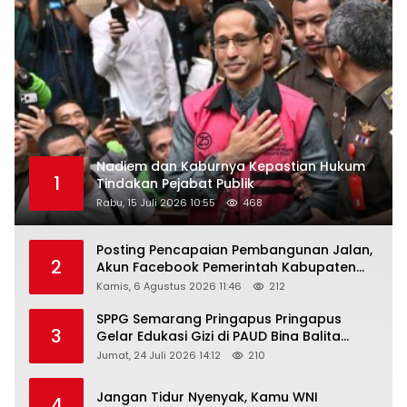
Nadiem dan Kaburnya Kepastian Hukum
1
Tindakan Pejabat Publik
Rabu, 15 Juli 2026 10:55
468
Posting Pencapaian Pembangunan Jalan,
2
Akun Facebook Pemerintah Kabupaten
Rembang “Dirujak” Warganet
Kamis, 6 Agustus 2026 11:46
212
SPPG Semarang Pringapus Pringapus
3
Gelar Edukasi Gizi di PAUD Bina Balita
Peringati Hari Anak Nasional 2026
Jumat, 24 Juli 2026 14:12
210
Jangan Tidur Nyenyak, Kamu WNI
4