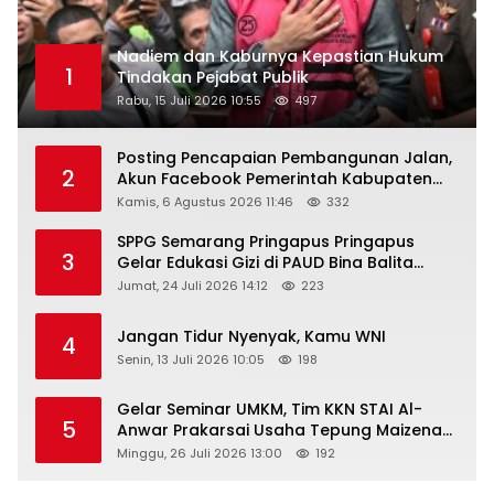
Nadiem dan Kaburnya Kepastian Hukum
1
Tindakan Pejabat Publik
Rabu, 15 Juli 2026 10:55
497
Posting Pencapaian Pembangunan Jalan,
2
Akun Facebook Pemerintah Kabupaten
Rembang “Dirujak” Warganet
Kamis, 6 Agustus 2026 11:46
332
SPPG Semarang Pringapus Pringapus
3
Gelar Edukasi Gizi di PAUD Bina Balita
Peringati Hari Anak Nasional 2026
Jumat, 24 Juli 2026 14:12
223
Jangan Tidur Nyenyak, Kamu WNI
4
Senin, 13 Juli 2026 10:05
198
Gelar Seminar UMKM, Tim KKN STAI Al-
5
Anwar Prakarsai Usaha Tepung Maizena
di Logung
Minggu, 26 Juli 2026 13:00
192