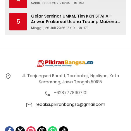
Senin, 13 Juli 2026 10:05
193
Gelar Seminar UMKM, Tim KKN STAI Al-
5
Anwar Prakarsai Usaha Tepung Maizena
di Logung
Minggu, 26 Juli 2026 13:00
179
Jl. Tanjungsari Barat I, Tambakaji, Ngaliyan, Kota
Semarang, Jawa Tengah 50185
+6287778907101
redaksi.pikiranbangsa@gmail.com