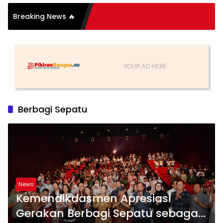
si Organisasi: Antara
Breaking News 🔥
 dan Substansi
Berbagi Sepatu
News
Kemendikdasmen Apresiasi
Gerakan Berbagi Sepatu sebagai