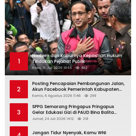
Nadiem dan Kaburnya Kepastian Hukum
1
Tindakan Pejabat Publik
Rabu, 15 Juli 2026 10:55
482
Posting Pencapaian Pembangunan Jalan,
2
Akun Facebook Pemerintah Kabupaten
Rembang “Dirujak” Warganet
Kamis, 6 Agustus 2026 11:46
299
SPPG Semarang Pringapus Pringapus
3
Gelar Edukasi Gizi di PAUD Bina Balita
Peringati Hari Anak Nasional 2026
Jumat, 24 Juli 2026 14:12
218
Jangan Tidur Nyenyak, Kamu WNI
4