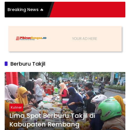
Breaking News 🔥
utih
Berburu Takjil
Kuliner
Lima Spot Berburu Takjil di
Kabupaten Rembang