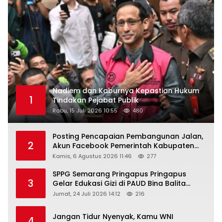
Nadiem dan Kaburnya Kepastian Hukum
1
Tindakan Pejabat Publik
Rabu, 15 Juli 2026 10:55
480
Posting Pencapaian Pembangunan Jalan,
2
Akun Facebook Pemerintah Kabupaten
Rembang “Dirujak” Warganet
Kamis, 6 Agustus 2026 11:46
277
SPPG Semarang Pringapus Pringapus
3
Gelar Edukasi Gizi di PAUD Bina Balita
Peringati Hari Anak Nasional 2026
Jumat, 24 Juli 2026 14:12
216
Jangan Tidur Nyenyak, Kamu WNI
4