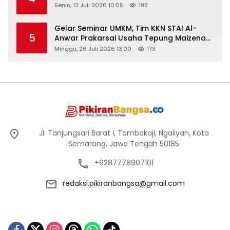
Senin, 13 Juli 2026 10:05
192
Gelar Seminar UMKM, Tim KKN STAI Al-
5
Anwar Prakarsai Usaha Tepung Maizena
di Logung
Minggu, 26 Juli 2026 13:00
173
Jl. Tanjungsari Barat I, Tambakaji, Ngaliyan, Kota
Semarang, Jawa Tengah 50185
+6287778907101
redaksi.pikiranbangsa@gmail.com