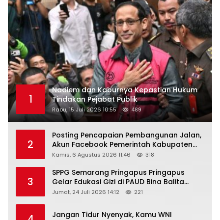
Nadiem dan Kaburnya Kepastian Hukum
1
Tindakan Pejabat Publik
Rabu, 15 Juli 2026 10:55
489
Posting Pencapaian Pembangunan Jalan,
2
Akun Facebook Pemerintah Kabupaten
Rembang “Dirujak” Warganet
Kamis, 6 Agustus 2026 11:46
318
SPPG Semarang Pringapus Pringapus
3
Gelar Edukasi Gizi di PAUD Bina Balita
Peringati Hari Anak Nasional 2026
Jumat, 24 Juli 2026 14:12
221
Jangan Tidur Nyenyak, Kamu WNI
4