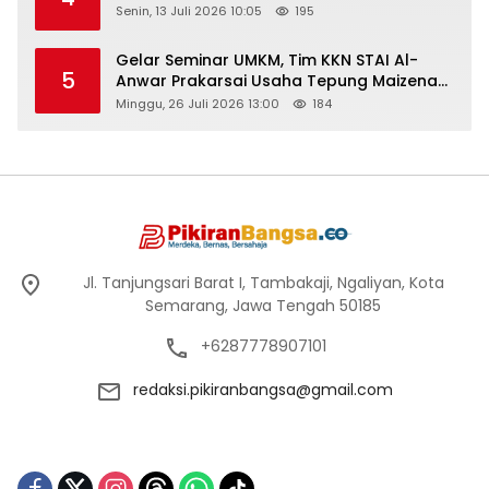
Senin, 13 Juli 2026 10:05
195
Gelar Seminar UMKM, Tim KKN STAI Al-
5
Anwar Prakarsai Usaha Tepung Maizena
di Logung
Minggu, 26 Juli 2026 13:00
184
Jl. Tanjungsari Barat I, Tambakaji, Ngaliyan, Kota
Semarang, Jawa Tengah 50185
+6287778907101
redaksi.pikiranbangsa@gmail.com