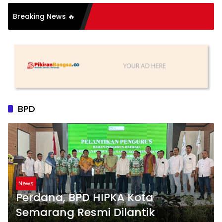
si Organisasi: Antara
Breaking News 🔥
s dan Substansi
BPD
News
Perdana, BPD HIPKA Kota
Semarang Resmi Dilantik