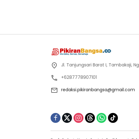
Jl. Tanjungsari Barat I, Tambakaji,
+6287778907101
redaksi.pikiranbangsa@gmail.com