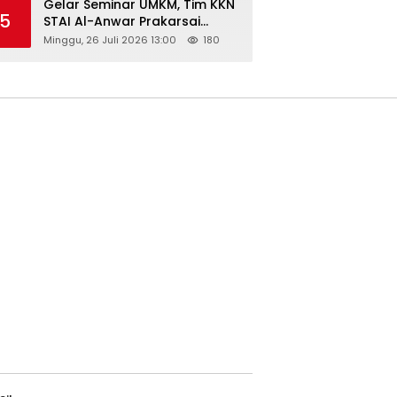
Gelar Seminar UMKM, Tim KKN
5
STAI Al-Anwar Prakarsai
Usaha Tepung Maizena di
Minggu, 26 Juli 2026 13:00
180
Logung