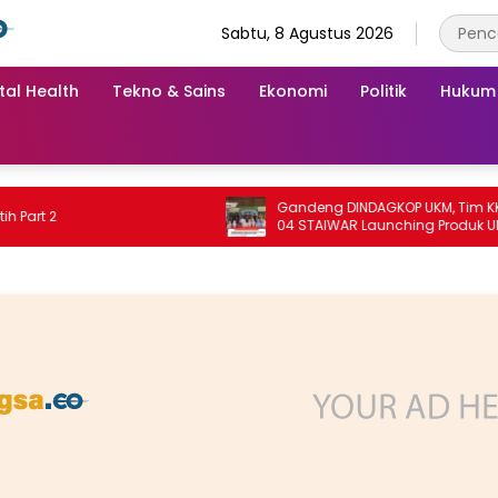
Sabtu, 8 Agustus 2026
tal Health
Tekno & Sains
Ekonomi
Politik
Hukum
Gandeng DINDAGKOP UKM, Tim KKN Unit
 2
04 STAIWAR Launching Produk UMKM
Desa Logung