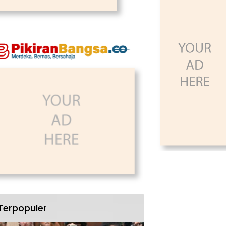
Terpopuler