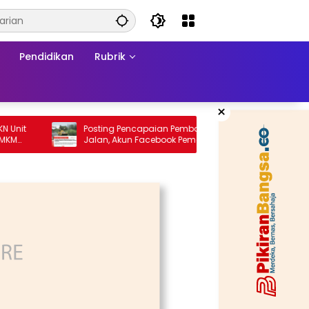
Pendidikan
Rubrik
×
Posting Pencapaian Pembangunan
Re-orie
Jalan, Akun Facebook Pemerintah
Formali
Kabupaten Rembang “Dirujak” Warganet